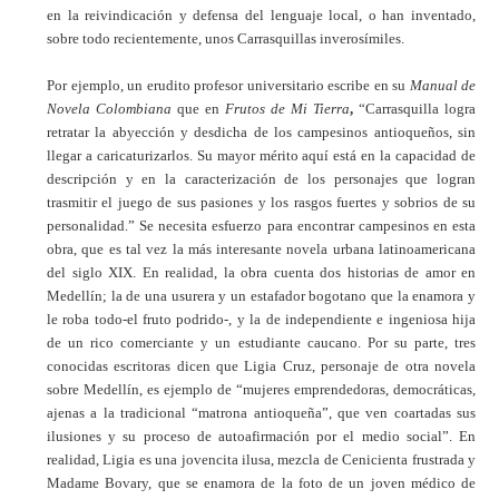
en la reivindicación y defensa del lenguaje local, o han inventado,
sobre todo recientemente, unos Carrasquillas inverosímiles.
Por ejemplo, un erudito profesor universitario escribe en su
Manual de
Novela Colombiana
que
en
Frutos de Mi Tierra
,
“Carrasquilla logra
retratar la abyección y desdicha de los campesinos antioqueños, sin
llegar a caricaturizarlos. Su mayor mérito aquí está en la capacidad de
descripción y en la caracterización de los personajes que logran
trasmitir el juego de sus pasiones y los rasgos fuertes y sobrios de su
personalidad.” Se necesita esfuerzo para encontrar campesinos en esta
obra, que es tal vez la más interesante novela urbana latinoamericana
del siglo XIX. En realidad, la obra cuenta
dos historias de amor en
Medellín; la de una usurera y un estafador bogotano que la enamora y
le roba todo-el fruto podrido-, y la de independiente e ingeniosa hija
de un rico comerciante y un estudiante caucano.
Por su parte, tres
conocidas escritoras dicen que Ligia Cruz, personaje de otra novela
sobre Medellín, es ejemplo de “mujeres emprendedoras, democráticas,
ajenas a la tradicional “matrona antioqueña”, que ven coartadas sus
ilusiones y su proceso de autoafirmación por el medio social”. En
realidad, Ligia es una jovencita ilusa, mezcla de Cenicienta frustrada y
Madame Bovary, que se enamora de la foto de un joven médico de