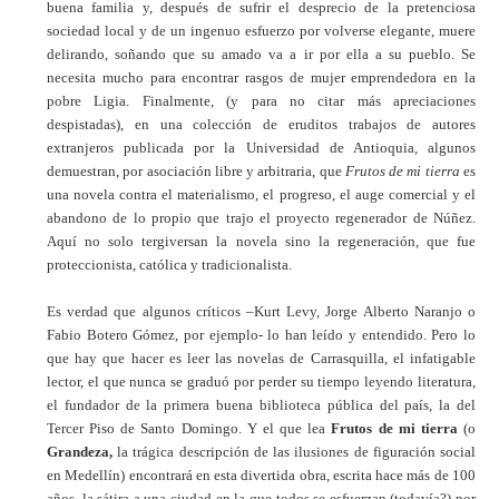
buena familia y, después de sufrir el desprecio de la pretenciosa
sociedad local y de un ingenuo esfuerzo por volverse elegante, muere
delirando, soñando que su amado va a ir por ella a su pueblo. Se
necesita mucho para encontrar rasgos de mujer emprendedora en la
pobre Ligia. Finalmente, (y para no citar más apreciaciones
despistadas), en una colección de eruditos trabajos de autores
extranjeros publicada por la Universidad de Antioquia, algunos
demuestran, por asociación libre y arbitraria, que
Frutos de mi tierra
es
una novela contra el materialismo, el progreso, el auge comercial y el
abandono de lo propio que trajo el proyecto regenerador de Núñez.
Aquí no solo tergiversan la novela sino la regeneración, que fue
proteccionista, católica y tradicionalista.
Es verdad que algunos críticos –Kurt Levy, Jorge Alberto Naranjo o
Fabio Botero Gómez, por ejemplo- lo han leído y entendido. Pero lo
que hay que hacer es leer las novelas de Carrasquilla, el infatigable
lector, el que nunca se graduó por perder su tiempo leyendo literatura,
el fundador de la primera buena biblioteca pública del país, la del
Tercer Piso de Santo Domingo. Y el que lea
Frutos de mi tierra
(o
Grandeza,
la trágica descripción de las ilusiones de figuración social
en Medellín) encontrará en esta divertida obra, escrita hace más de 100
años, la sátira a una ciudad en la que todos se esfuerzan (todavía?) por