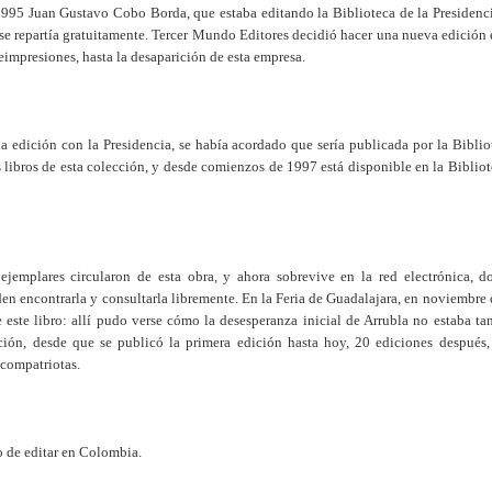
 1995 Juan Gustavo Cobo Borda, que estaba editando la Biblioteca de la Presidenc
 se repartía gratuitamente. Tercer Mundo Editores decidió hacer una nueva edición 
reimpresiones, hasta la desaparición de esta empresa.
la edición con la Presidencia, se había acordado que sería publicada por la Bibl
s libros de esta colección, y desde comienzos de 1997 está disponible en la Bibliot
emplares circularon de esta obra, y ahora sobrevive en la red electrónica, do
n encontrarla y consultarla libremente. En la Feria de Guadalajara, en noviembre
 este libro: allí pudo verse cómo la desesperanza inicial de Arrubla no estaba ta
ción, desde que se publicó la primera edición hasta hoy, 20 ediciones despué
compatriotas.
 de editar en Colombia.