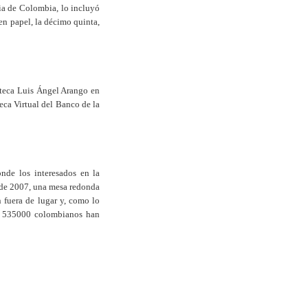
ia de Colombia, lo incluyó
en papel, la décimo quinta,
ioteca Luis Ángel Arango en
eca Virtual del Banco de la
nde los interesados en la
 de 2007, una mesa redonda
n fuera de lugar y, como lo
s, 535000 colombianos han