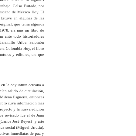
trabajo. Celso Furtado, por
rescano de México Hoy. El
Estuve en algunas de las
riginal, que tenía algunos
 1978, era más un libro de
n ante todo historiadores
Jaramillo Uribe, Salomón
era Colombia Hoy, el libro
utores y editores, era que
 en la coyuntura cercana a
ían salido de circulación,
 Milena Esguerra, entonces
libro cuya información más
proyecto y la nueva edición
fue revisado fue el de Juan
(Carlos José Reyes) y arte
ca social (Miguel Urrutia).
ctivas inmediatas de paz y