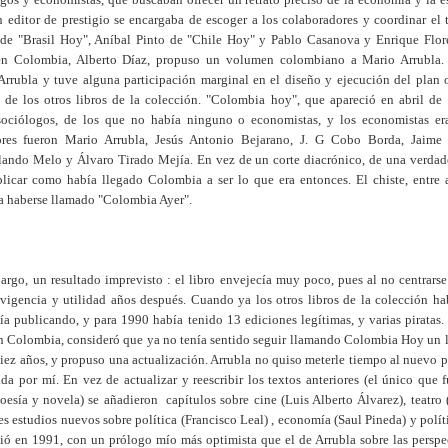
n editor de prestigio se encargaba de escoger a los colaboradores y coordinar el 
r de "Brasil Hoy", Aníbal Pinto de "Chile Hoy" y Pablo Casanova y Enrique Flo
en Colombia, Alberto Díaz, propuso un volumen colombiano a Mario Arrubla. 
Arrubla y tuve alguna participación marginal en el diseño y ejecución del plan o
os de los otros libros de la colección. "Colombia hoy", que apareció en abril de
sociólogos, de los que no había ninguno o economistas, y los economistas era
res fueron Mario Arrubla, Jesús Antonio Bejarano, J. G Cobo Borda, Jaime 
lando Melo y Álvaro Tirado Mejía. En vez de un corte diacrónico, de una verdad
plicar como había llegado Colombia a ser lo que era entonces. El chiste, entre a
ía haberse llamado "Colombia Ayer".
rgo, un resultado imprevisto : el libro envejecía muy poco, pues al no centrarse
vigencia y utilidad años después. Cuando ya los otros libros de la colección hab
ía publicando, y para 1990 había tenido 13 ediciones legítimas, y varias piratas.
en Colombia, consideró que ya no tenía sentido seguir llamando Colombia Hoy un 
diez años, y propuso una actualización. Arrubla no quiso meterle tiempo al nuevo 
da por mí. En vez de actualizar y reescribir los textos anteriores (el único que 
esía y novela) se añadieron capítulos sobre cine (Luis Alberto Álvarez), teatro 
s estudios nuevos sobre política (Francisco Leal) , economía (Saul Pineda) y políti
lió en 1991, con un prólogo mío más optimista que el de Arrubla sobre las perspe