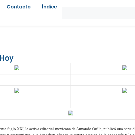
Contacto
Índice
 Hoy
enta Siglo XXI, la activa editorial mexicana de Armando Orfila, publicó una serie de
gos y economistas, que buscaban ofrecer un retrato preciso de la economía y la e