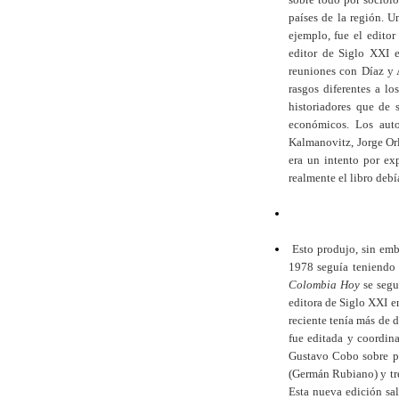
países de la región. U
ejemplo, fue el edito
editor de Siglo XXI 
reuniones con Díaz y 
rasgos diferentes a l
historiadores que de 
económicos. Los auto
Kalmanovitz, Jorge Or
era un intento por ex
realmente el libro deb
Esto produjo, sin emba
1978 seguía teniendo 
Colombia Hoy
se segu
editora de Siglo XXI 
reciente tenía más de 
fue editada y coordina
Gustavo Cobo sobre po
(Germán Rubiano) y tre
Esta nueva edición sa