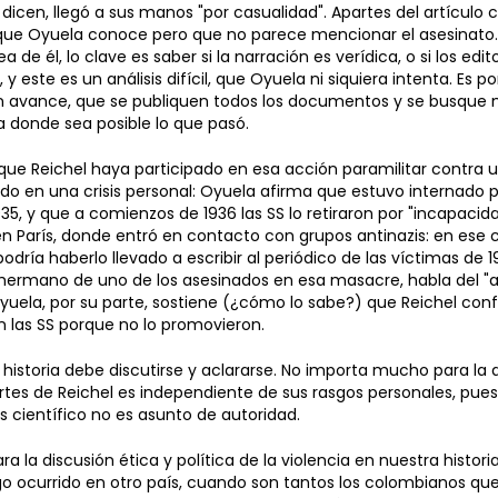
 dicen, llegó a sus manos "por casualidad". Apartes del artículo
l que Oyuela conoce pero que no parece mencionar el asesinato
a de él, lo clave es saber si la narración es verídica, o si los edi
 y este es un análisis difícil, que Oyuela ni siquiera intenta. Es p
ón avance, que se publiquen todos los documentos y se busque 
a donde sea posible lo que pasó.
 que Reichel haya participado en esa acción paramilitar contra u
o en una crisis personal: Oyuela afirma que estuvo internado 
935, y que a comienzos de 1936 las SS lo retiraron por "incapacid
en París, donde entró en contacto con grupos antinazis: en ese 
odría haberlo llevado a escribir al periódico de las víctimas de
, hermano de uno de los asesinados en esa masacre, habla del "a
 Oyuela, por su parte, sostiene (¿cómo lo sabe?) que Reichel con
 las SS porque no lo promovieron.
historia debe discutirse y aclararse. No importa mucho para la a
ortes de Reichel es independiente de sus rasgos personales, pues
is científico no es asunto de autoridad.
ra la discusión ética y política de la violencia en nuestra histori
go ocurrido en otro país, cuando son tantos los colombianos qu