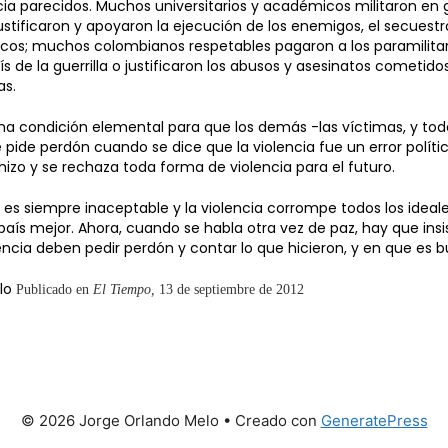
ia parecidos. Muchos universitarios y académicos militaron en g
 justificaron y apoyaron la ejecución de los enemigos, el secues
icos; muchos colombianos respetables pagaron a los paramilita
ís de la guerrilla o justificaron los abusos y asesinatos cometi
as.
na condición elemental para que los demás -las víctimas, y to
 pide perdón cuando se dice que la violencia fue un error políti
hizo y se rechaza toda forma de violencia para el futuro.
a es siempre inaceptable y la violencia corrompe todos los ideale
país mejor. Ahora, cuando se habla otra vez de paz, hay que insi
encia deben pedir perdón y contar lo que hicieron, y en que es 
elo
Publicado en
El Tiempo,
13 de septiembre de 2012
© 2026 Jorge Orlando Melo
• Creado con
GeneratePress