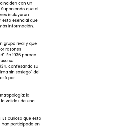
 coinciden con un
. Suponiendo que el
tores incluyeron
or esto esencial que
más información,
n grupo rival y que
por razones
ad". En 1936 parece
caso su
 1934, confesando su
lma sin sosiego" del
fesó por
ntropología: la
 la validez de una
a. Es curioso que esto
e han participado en