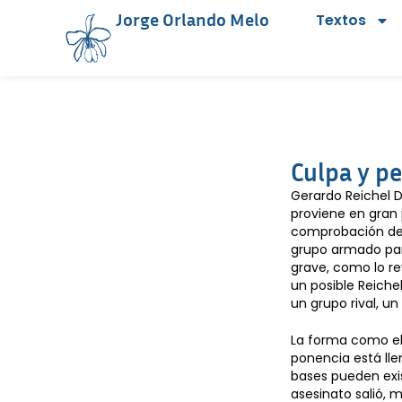
Jorge Orlando Melo
Textos
Culpa y p
Gerardo Reichel D
proviene en gran 
comprobación de q
grupo armado param
grave, como lo re
un posible Reich
un grupo rival, u
La forma como el
ponencia está lle
bases pueden exis
asesinato salió, 