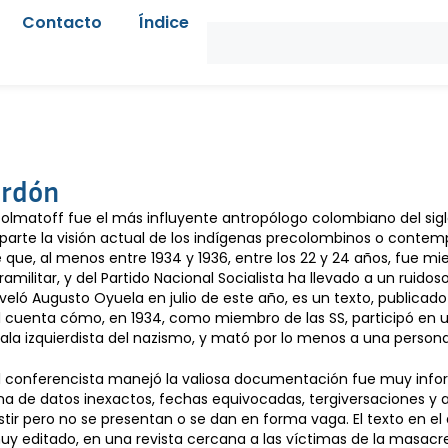
Contacto
Índice
erdón
olmatoff fue el más influyente antropólogo colombiano del sigl
parte la visión actual de los indígenas precolombinos o contem
ue, al menos entre 1934 y 1936, entre los 22 y 24 años, fue mi
ilitar, y del Partido Nacional Socialista ha llevado a un ruidos
veló Augusto Oyuela en julio de este año, es un texto, publicado
el cuenta cómo, en 1934, como miembro de las SS, participó en
n ala izquierdista del nazismo, y mató por lo menos a una persona
 conferencista manejó la valiosa documentación fue muy inform
na de datos inexactos, fechas equivocadas, tergiversaciones y
tir pero no se presentan o se dan en forma vaga. El texto en el 
muy editado, en una revista cercana a las víctimas de la masacre