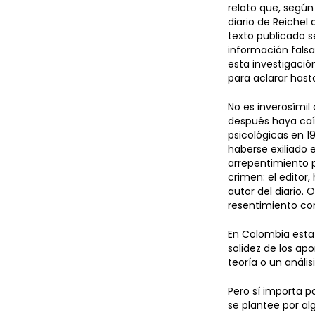
relato que, según
diario de Reiche
texto publicado se
información falsa,
esta investigaci
para aclarar hast
No es inverosímil
después haya caíd
psicológicas en 1
haberse exiliado 
arrepentimiento p
crimen: el editor
autor del diario.
resentimiento con
En Colombia esta 
solidez de los ap
teoría o un anális
Pero sí importa pa
se plantee por al