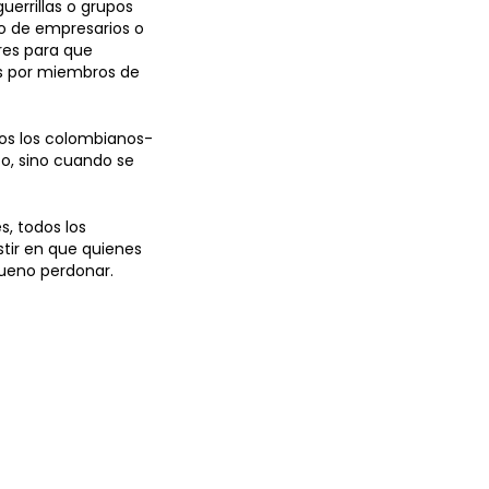
uerrillas o grupos
tro de empresarios o
res para que
dos por miembros de
dos los colombianos-
co, sino cuando se
s, todos los
stir en que quienes
bueno perdonar.