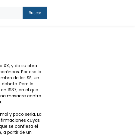
Buscar
o XX, y de su obra
poráneos. Por eso la
embro de las SS, un
o debate. Pero lo
 en 1937, en el que
 una masacre contra
.
al y poco seria. La
 afirmaciones cuyas
que se confiesa el
, a partir de un