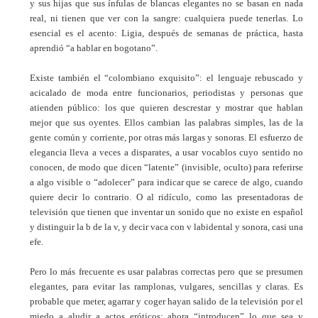
y sus hijas que sus ínfulas de blancas elegantes no se basan en nada
real, ni tienen que ver con la sangre: cualquiera puede tenerlas. Lo
esencial es el acento: Ligia, después de semanas de práctica, hasta
aprendió “a hablar en bogotano”.
Existe también el “colombiano exquisito”: el lenguaje rebuscado y
acicalado de moda entre funcionarios, periodistas y personas que
atienden público: los que quieren descrestar y mostrar que hablan
mejor que sus oyentes. Ellos cambian las palabras simples, las de la
gente común y corriente, por otras más largas y sonoras. El esfuerzo de
elegancia lleva a veces a disparates, a usar vocablos cuyo sentido no
conocen, de modo que dicen “latente” (invisible, oculto) para referirse
a algo visible o “adolecer” para indicar que se carece de algo, cuando
quiere decir lo contrario. O al ridículo, como las presentadoras de
televisión que tienen que inventar un sonido que no existe en español
y distinguir la b de la v, y decir vaca con v labidental y sonora, casi una
efe.
Pero lo más frecuente es usar palabras correctas pero que se presumen
elegantes, para evitar las ramplonas, vulgares, sencillas y claras. Es
probable que meter, agarrar y coger hayan salido de la televisión por el
miedo a aludir a actos eróticos: ahora “introducen” lo que sea y