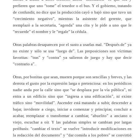
prefieren que uno “tome” el tenedor o el bus. Y el gobierno, tratando
de confundir, no dice que la producción cayó o bajó sino que tuvo un
“crecimiento negativo”, mientras la asistente del gerente, que
reemplazó a la secretaria, “agenda” una cita y le pide a uno que le
“recuerde” el nombre y le “regale” la cédula.
Otras palabras desaparecen por el susto a usarlas mal. “Después de” ya
no existe y sólo se usa “luego de”. Las preposiciones son víctimas
favoritas: “tras” y “contra” ya salieron de juego y hay que decir
“contrario a”.
Otras, por bonitas que sean, mueren porque son sencillas y breves, y las
derrota el gusto por la expresión larga o pretenciosa: en los periódicos
nadie anda por la calle sino que “se desplaza por la vía pública”, ni
entra a un edificio sino que “ingresa a una edificación”, ni existe
tráfico sino “movilidad”. Ascender está matando a subir, descender a
bajar, invidente a ciego, iniciar a comenzar y principiar, concluir a
acabar, reemplazar o transformar a cambiar, “abuelito” a anciano o
viejo, escuchar a oír. Y las palabras simples se cambian por largas
perífrasis: “cambiar el texto” se vuelve “introducir modificaciones en
la redacción del documento” y “dar comida a los pobres” se convirtió