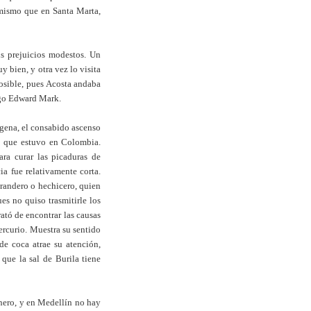
o mismo que en Santa Marta,
s prejuicios modestos. Un
y bien, y otra vez lo visita
posible, pues Acosta andaba
ego Edward Mark.
agena, el consabido ascenso
o que estuvo en Colombia.
ara curar las picaduras de
ia fue relativamente corta.
urandero o hechicero, quien
es no quiso trasmitirle los
rató de encontrar las causas
ercurio. Muestra su sentido
de coca atrae su atención,
 que la sal de Burila tiene
inero, y en Medellín no hay