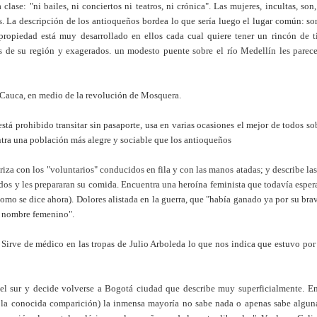
clase: "ni bailes, ni conciertos ni teatros, ni crónica". Las mujeres, incultas, so
 La descripción de los antioqueños bordea lo que sería luego el lugar común: son
 propiedad está muy desarrollado en ellos cada cual quiere tener un rincón de ti
s de su región y exagerados. un modesto puente sobre el río Medellín les parece
 Cauca, en medio de la revolución de Mosquera.
tá prohibido transitar sin pasaporte, usa en varias ocasiones el mejor de todos sob
tra una población más alegre y sociable que los antioqueños
oriza con los "voluntarios" conducidos en fila y con las manos atadas; y describe la
os y les prepararan su comida. Encuentra una heroína feminista que todavía esper
omo se dice ahora). Dolores alistada en la guerra, que "había ganado ya por su brav
on nombre femenino".
 Sirve de médico en las tropas de Julio Arboleda lo que nos indica que estuvo por 
 el sur y decide volverse a Bogotá ciudad que describe muy superficialmente. En
e la conocida comparición) la inmensa mayoría no sabe nada o apenas sabe algun