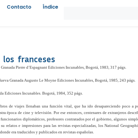
Contacto
Índice
 los franceses
 Granada Pierre d’Espagnant Ediciones Incunables, Bogotá, 1983, 317 págs.
a Nueva Granada Augusto Le Moyne Ediciones Incunables, Bogotá, 1985, 243 págs.
da Ediciones Incunables. Bogotá, 1984, 352 págs.
libros de viajes llenaban una función vital, que ha ido desapareciendo poco a po
ra época de cine y televisión. Por ese entonces, centenares de extranjeros descr
funcionarios diplomáticos, profesores contratados por el gobierno, algunos simp
 su relatos e impresiones para las revistas especializadas, los National Geograp
donde era traducidos y publicados en revistas españolas.