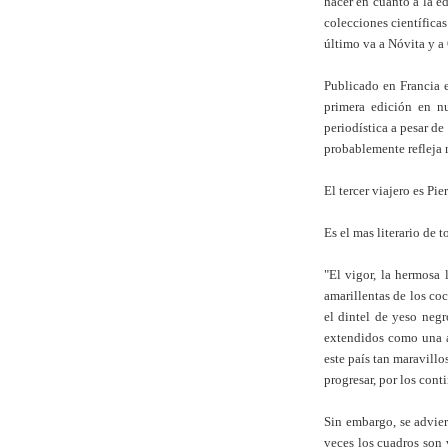
hacer en cuanto a la ed
colecciones científicas
último va a Nóvita y a
Publicado en Francia 
primera edición en nu
periodística a pesar d
probablemente refleja m
El tercer viajero es Pi
Es el mas literario de 
"El vigor, la hermosa 
amarillentas de los co
el dintel de yeso negr
extendidos como una am
este país tan maravillo
progresar, por los cont
Sin embargo, se advier
veces los cuadros son 