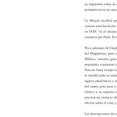
su impresión sobre la 
permanecen en su casa 
Le Moyne escribió pro
curioso error ha hecho 
en 1839: "es el mismo 
entonces por París. Se
Poco sabemos de Charle
del Magdalena, pero s
Médico, muestra gran 
serpientes venenosas t
Pasa un buen tiempo en
le enseñó todo lo rela
signos cabalísticos y l
del carate, pero pese 
clínico y su espíritu
procesa un extracto de
efectos sobre el coto,
Las descripciones de c