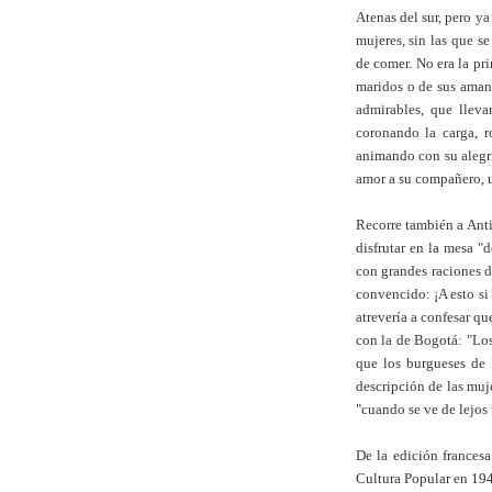
Atenas del sur, pero ya
mujeres, sin las que s
de comer. No era la pri
maridos o de sus amant
admirables, que lleva
coronando la carga, 
animando con su alegrí
amor a su compañero, u
Recorre también a Anti
disfrutar en la mesa "
con grandes raciones d
convencido: ¡A esto si
atrevería a confesar q
con la de Bogotá: "Los
que los burgueses de 
descripción de las muj
"cuando se ve de lejos
De la edición frances
Cultura Popular en 19