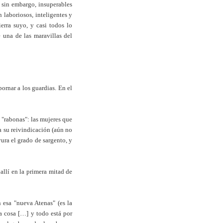
n, sin embargo, insuperables
 laboriosos, inteligentes y
erra suyo, y casi todos lo
 una de las maravillas del
ornar a los guardias. En el
s "rabonas": las mujeres que
a su reivindicación (aún no
ura el grado de sargento, y
allí en la primera mitad de
 esa "nueva Atenas" (es la
a cosa […] y todo está por