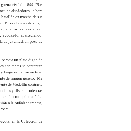
a guerra civil de 1899: "Sus
or los alrededores, la hora
l batallón en marcha de sus
. Pobres bestias de carga,
tar, además, cabeza abajo,
, ayudando, abasteciendo,
eda de juventud, un poco de
e parecía un plato digno de
les habitantes se contentan
o, y luego exclaman en tono
iente de ningún genero. "Me
gente de Medellín contrasta
mables y disertos, mientras
e cruelmente práctico". La
sión a la puñalada trapera;
rbera".
Bogotá, en la Colección de