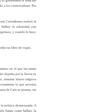
 y el gobernador le roba sus
ado a los conservadores. Por
tura Colombiana realizó la
 Saffrey la sobriedad casi
ingenuos, y cuando lo hace,
ibir un libro de viajes.
:
 camino en el que las ramas
es dejadas por la lluvia en
o, simulan brazos trágicos
ecisamente lo que necesita
aza de Caín se arrastra, sin
 la retórica desmesurada. A
ién llama, como Saffray, la