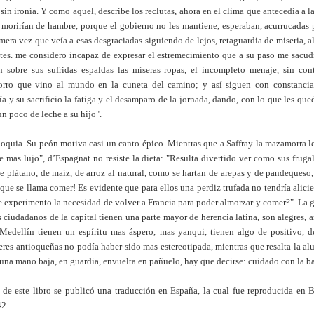
 sin ironía. Y como aquel, describe los reclutas, ahora en el clima que antecedía a l
e morirían de hambre, porque el gobierno no les mantiene, esperaban, acurrucadas p
mera vez que veía a esas desgraciadas siguiendo de lejos, retaguardia de miseria, a
es. me considero incapaz de expresar el estremecimiento que a su paso me sacudía
n sobre sus sufridas espaldas las míseras ropas, el incompleto menaje, sin con
rorro que vino al mundo en la cuneta del camino; y así siguen con constancia
a y su sacrificio la fatiga y el desamparo de la jornada, dando, con lo que les qu
n poco de leche a su hijo".
oquia. Su peón motiva casi un canto épico. Mientras que a Saffray la mazamorra l
de mas lujo", d’Espagnat no resiste la dieta: "Resulta divertido ver como sus fruga
e plátano, de maíz, de arroz al natural, como se hartan de arepas y de pandeques
 que se llama comer! Es evidente que para ellos una perdiz trufada no tendría alic
ue experimento la necesidad de volver a Francia para poder almorzar y comer?". La 
 ciudadanos de la capital tienen una parte mayor de herencia latina, son alegres, a
Medellín tienen un espíritu mas áspero, mas yanqui, tienen algo de positivo, d
eres antioqueñas no podía haber sido mas estereotipada, mientras que resalta la alu
 una mano baja, en guardia, envuelta en pañuelo, hay que decirse: cuidado con la ba
a de este libro se publicó una traducción en España, la cual fue reproducida en 
42.