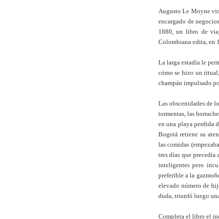
Augusto Le Moyne vino 
encargado de negocios.
1880, un libro de via
Colombiana edita, en 
La larga estadía le pe
cómo se hizo un ritual
champán impulsado por 
Las obscenidades de lo
tormentas, las borrach
en una playa perdida d
Bogotá retiene su atenc
las comidas (empezaba a
tres días que precedía 
inteligentes pero inc
preferible a la gazmoñe
elevado número de hijo
duda, triunfó luego una
Completa el libro el i