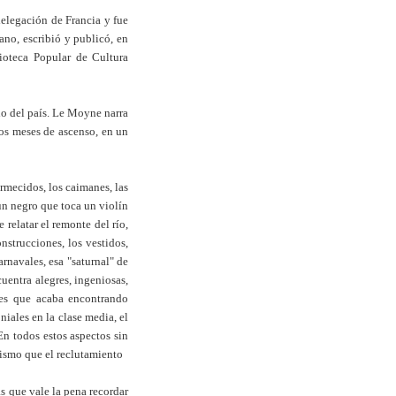
delegación de Francia y fue
ano, escribió y publicó, en
lioteca Popular de Cultura
o del país. Le Moyne narra
dos meses de ascenso, en un
rmecidos, los caimanes, las
un negro que toca un violín
relatar el remonte del río,
nstrucciones, los vestidos,
arnavales, esa "saturnal" de
uentra alegres, ingeniosas,
ones que acaba encontrando
iales en la clase media, el
En todos estos aspectos sin
 mismo que el reclutamiento
s que vale la pena recordar