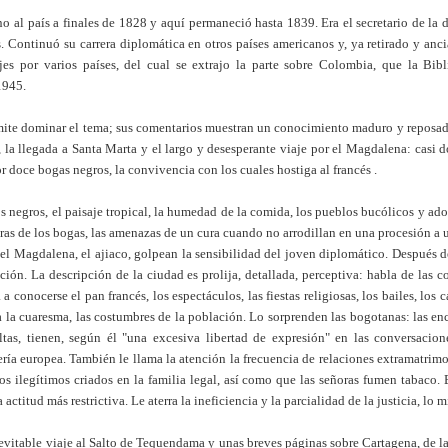
al país a finales de 1828 y aquí permaneció hasta 1839. Era el secretario de la 
 Continuó su carrera diplomática en otros países americanos y, ya retirado y anci
jes por varios países, del cual se extrajo la parte sobre Colombia, que la Bib
1945.
rmite dominar el tema; sus comentarios muestran un conocimiento maduro y reposad
, la llegada a Santa Marta y el largo y desesperante viaje por el Magdalena: casi 
doce bogas negros, la convivencia con los cuales hostiga al francés .
s negros, el paisaje tropical, la humedad de la comida, los pueblos bucólicos y ado
eras de los bogas, las amenazas de un cura cuando no arrodillan en una procesión a 
el Magdalena, el ajiaco, golpean la sensibilidad del joven diplomático. Después de 
ión. La descripción de la ciudad es prolija, detallada, perceptiva: habla de las co
 conocerse el pan francés, los espectáculos, las fiestas religiosas, los bailes, los c
a la cuaresma, las costumbres de la población. Lo sorprenden las bogotanas: las enc
ultas, tienen, según él "una excesiva libertad de expresión" en las conversaci
ría europea. También le llama la atención la frecuencia de relaciones extramatrimon
s ilegítimos criados en la familia legal, así como que las señoras fumen tabaco. 
 actitud más restrictiva. Le aterra la ineficiencia y la parcialidad de la justicia, lo
nevitable viaje al Salto de Tequendama y unas breves páginas sobre Cartagena, de la