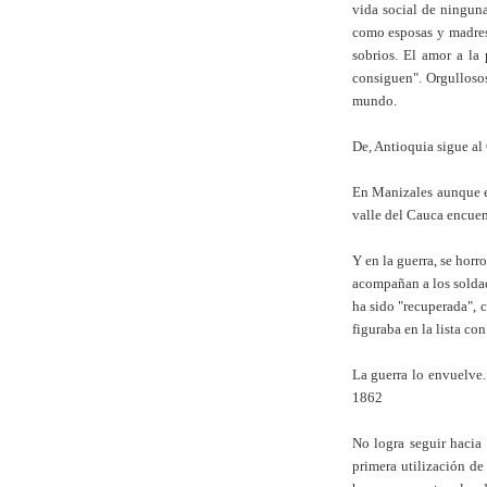
vida social de ninguna 
como esposas y madres.
sobrios. El amor a la
consiguen". Orgulloso
mundo.
De, Antioquia sigue al
En Manizales aunque es
valle del Cauca encuen
Y en la guerra, se horr
acompañan a los soldad
ha sido "recuperada", c
figuraba en la lista c
La guerra lo envuelve.
1862
No logra seguir hacia
primera utilización d