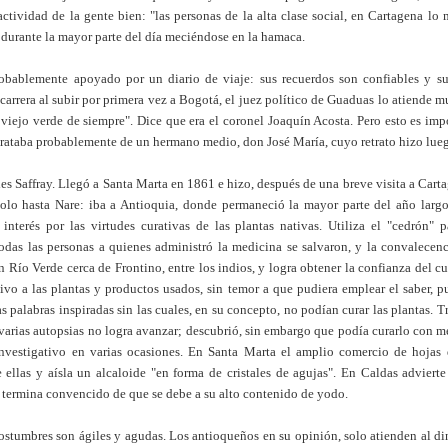
actividad de la gente bien: "las personas de la alta clase social, en Cartagena l
durante la mayor parte del día meciéndose en la hamaca.
bablemente apoyado por un diario de viaje: sus recuerdos son confiables y su
carrera al subir por primera vez a Bogotá, el juez político de Guaduas lo atiende mu
viejo verde de siempre". Dice que era el coronel Joaquín Acosta. Pero esto es im
 trataba probablemente de un hermano medio, don José María, cuyo retrato hizo lu
s Saffray. Llegó a Santa Marta en 1861 e hizo, después de una breve visita a Cart
olo hasta Nare: iba a Antioquia, donde permaneció la mayor parte del año larg
interés por las virtudes curativas de las plantas nativas. Utiliza el "cedrón" p
odas las personas a quienes administró la medicina se salvaron, y la convalecenc
 Río Verde cerca de Frontino, entre los indios, y logra obtener la confianza del c
tivo a las plantas y productos usados, sin temor a que pudiera emplear el saber, pu
as palabras inspiradas sin las cuales, en su concepto, no podían curar las plantas. T
a varias autopsias no logra avanzar; descubrió, sin embargo que podía curarlo con m
 investigativo en varias ocasiones. En Santa Marta el amplio comercio de hojas 
 ellas y aísla un alcaloide "en forma de cristales de agujas". En Caldas advierte
 y termina convencido de que se debe a su alto contenido de yodo.
ostumbres son ágiles y agudas. Los antioqueños en su opinión, solo atienden al d