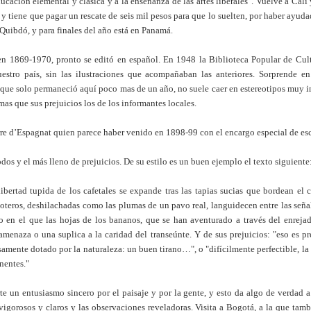
ucación elemental y clásica y a la enseñanza de las artes liberales". Vuelve a Cali
 y tiene que pagar un rescate de seis mil pesos para que lo suelten, por haber ayud
 Quibdó, y para finales del año está en Panamá.
en 1869-1970, pronto se editó en español. En 1948 la Biblioteca Popular de Cul
estro país, sin las ilustraciones que acompañaban las anteriores. Sorprende en
e que solo permaneció aquí poco mas de un año, no suele caer en estereotipos muy 
as que sus prejuicios los de los informantes locales.
erre d’Espagnat quien parece haber venido en 1898-99 con el encargo especial de escr
todos y el más lleno de prejuicios. De su estilo es un buen ejemplo el texto siguiente
libertad tupida de los cafetales se expande tras las tapias sucias que bordean el
coteros, deshilachadas como las plumas de un pavo real, languidecen entre las señal
o en el que las hojas de los bananos, que se han aventurado a través del enrejad
enaza o una suplica a la caridad del transeúnte. Y de sus prejuicios: "eso es pr
samente dotado por la naturaleza: un buen tirano…", o "difícilmente perfectible, la r
inentes."
te un entusiasmo sincero por el paisaje y por la gente, y esto da algo de verdad a
vigorosos y claros y las observaciones reveladoras. Visita a Bogotá, a la que tamb