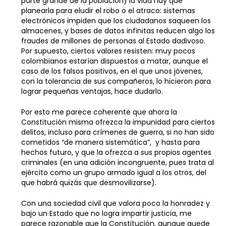
parte grande de la población) la vida hay que
planearla para eludir el robo o el atraco: sistemas
electrónicos impiden que los ciudadanos saqueen los
almacenes, y bases de datos infinitas reducen algo los
fraudes de millones de personas al Estado dadivoso.
Por supuesto, ciertos valores resisten: muy pocos
colombianos estarían dispuestos a matar, aunque el
caso de los falsos positivos, en el que unos jóvenes,
con la tolerancia de sus compañeros, lo hicieron para
lograr pequeñas ventajas, hace dudarlo.
Por esto me parece coherente que ahora la
Constitución misma ofrezca la impunidad para ciertos
delitos, incluso para crímenes de guerra, si no han sido
cometidos “de manera sistemática”, y hasta para
hechos futuro, y que la ofrezca a sus propios agentes
criminales (en una adición incongruente, pues trata al
ejército como un grupo armado igual a los otros, del
que habrá quizás que desmovilizarse).
Con una sociedad civil que valora poco la honradez y
bajo un Estado que no logra impartir justicia, me
parece razonable que la Constitución, aunque quede