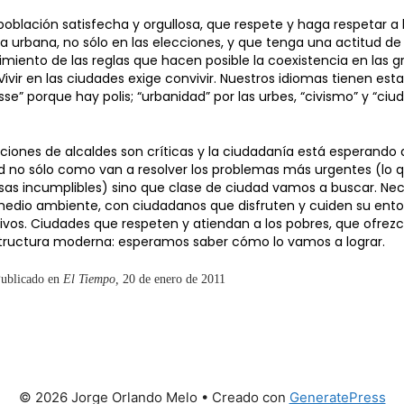
oblación satisfecha y orgullosa, que respete y haga respetar a
ida urbana, no sólo en las elecciones, y que tenga una actitud de
miento de las reglas que hacen posible la coexistencia en las 
ivir en las ciudades exige convivir. Nuestros idiomas tienen est
tesse” porque hay polis; “urbanidad” por las urbes, “civismo” y “ciu
ciones de alcaldes son críticas y la ciudadanía está esperando 
d no sólo como van a resolver los problemas más urgentes (lo q
esas incumplibles) sino que clase de ciudad vamos a buscar. N
medio ambiente, con ciudadanos que disfruten y cuiden su entor
vos. Ciudades que respeten y atiendan a los pobres, que ofrezc
estructura moderna: esperamos saber cómo lo vamos a lograr.
ublicado en
El Tiempo,
20 de enero de 2011
© 2026 Jorge Orlando Melo
• Creado con
GeneratePress