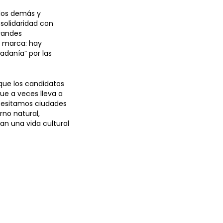
 los demás y
 solidaridad con
grandes
a marca: hay
dadanía” por las
que los candidatos
ue a veces lleva a
ecesitamos ciudades
no natural,
an una vida cultural