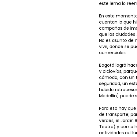
este lema lo reem
En este momento,
cuentan lo que hi
campañas de image
que las ciudades 
No es asunto de m
vivir, donde se p
comerciales.
Bogotá logró hace
y ciclovías, parqu
cómoda, con un t
seguridad, un es
habido retrocesos
Medellín) puede ser
Para eso hay que 
de transporte; pa
verdes, el Jardín 
Teatro) y como ha
actividades cultu