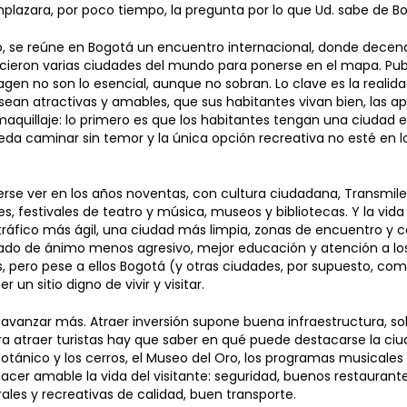
plazara, por poco tiempo, la pregunta por lo que Ud. sabe de B
 se reúne en Bogotá un encuentro internacional, donde decen
cieron varias ciudades del mundo para ponerse en el mapa. Pub
n no son lo esencial, aunque no sobran. Lo clave es la realidad
sean atractivas y amables, que sus habitantes vivan bien, las 
aquillaje: lo primero es que los habitantes tengan una ciudad 
ueda caminar sin temor y la única opción recreativa no esté en l
rse ver en los años noventas, con cultura ciudadana, Transmile
es, festivales de teatro y música, museos y bibliotecas. Y la vid
ráfico más ágil, una ciudad más limpia, zonas de encuentro y 
tado de ánimo menos agresivo, mejor educación y atención a lo
, pero pese a ellos Bogotá (y otras ciudades, por supuesto, co
 un sitio digno de vivir y visitar.
avanzar más. Atraer inversión supone buena infraestructura, so
ra atraer turistas hay que saber en qué puede destacarse la ciu
Botánico y los cerros, el Museo del Oro, los programas musicales 
cer amable la vida del visitante: seguridad, buenos restaurante
rales y recreativas de calidad, buen transporte.