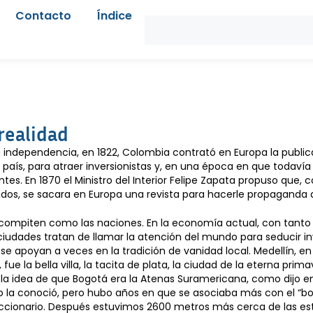
Contacto
Índice
realidad
 independencia, en 1822, Colombia contrató en Europa la publica
país, para atraer inversionistas y, en una época en que todavía
tes. En 1870 el Ministro del Interior Felipe Zapata propuso que, 
dos, se sacara en Europa una revista para hacerle propaganda a
compiten como las naciones. En la economía actual, con tanto 
s ciudades tratan de llamar la atención del mundo para seducir in
o, se apoyan a veces en la tradición de vanidad local. Medellín, en
fue la bella villa, la tacita de plata, la ciudad de la eterna pri
la idea de que Bogotá era la Atenas Suramericana, como dijo en 
o la conoció, pero hubo años en que se asociaba más con el “bo
iccionario. Después estuvimos 2600 metros más cerca de las est