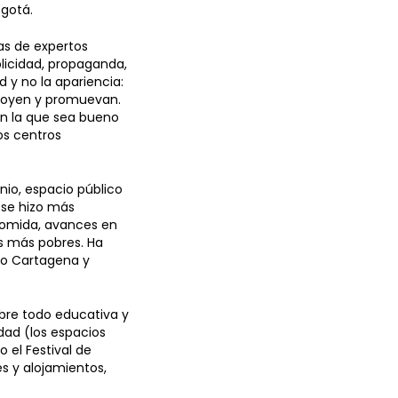
ogotá.
as de expertos
licidad, propaganda,
 y no la apariencia:
apoyen y promuevan.
en la que sea bueno
os centros
nio, espacio público
a se hizo más
comida, avances en
s más pobres. Ha
mo Cartagena y
bre todo educativa y
dad (los espacios
o el Festival de
s y alojamientos,