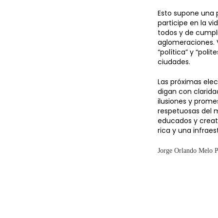
Esto supone una p
participe en la v
todos y de cumpli
aglomeraciones. V
“política” y “poli
ciudades.
Las próximas elec
digan con clarida
ilusiones y prom
respetuosas del 
educados y creati
rica y una infra
Jorge Orlando Melo
P