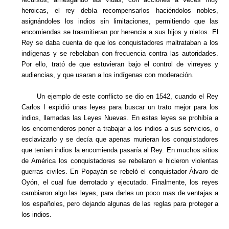
heroicas, el rey debía recompensarlos haciéndolos nobles,
asignándoles los indios sin limitaciones, permitiendo que las
encomiendas se trasmitieran por herencia a sus hijos y nietos. El
Rey se daba cuenta de que los conquistadores maltrataban a los
indígenas y se rebelaban con frecuencia contra las autoridades.
Por ello, trató de que estuvieran bajo el control de virreyes y
audiencias, y que usaran a los indígenas con moderación.
Un ejemplo de este conflicto se dio en 1542, cuando el Rey
Carlos I expidió unas leyes para buscar un trato mejor para los
indios, llamadas las Leyes Nuevas. En estas leyes se prohibía a
los encomenderos poner a trabajar a los indios a sus servicios, o
esclavizarlo y se decía que apenas murieran los conquistadores
que tenían indios la encomienda pasaría al Rey. En muchos sitios
de América los conquistadores se rebelaron e hicieron violentas
guerras civiles. En Popayán se rebeló el conquistador Álvaro de
Oyón, el cual fue derrotado y ejecutado. Finalmente, los reyes
cambiaron algo las leyes, para darles un poco mas de ventajas a
los españoles, pero dejando algunas de las reglas para proteger a
los indios.