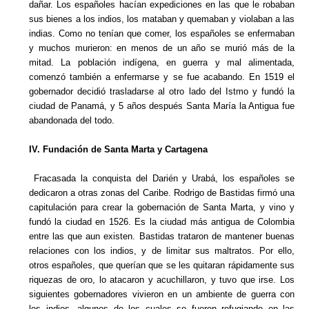
dañar. Los españoles hacían expediciones en las que le robaban
sus bienes a los indios, los mataban y quemaban y violaban a las
indias. Como no tenían que comer, los españoles se enfermaban
y muchos murieron: en menos de un año se murió más de la
mitad. La población indígena, en guerra y mal alimentada,
comenzó también a enfermarse y se fue acabando. En 1519 el
gobernador decidió trasladarse al otro lado del Istmo y fundó la
ciudad de Panamá, y 5 años después Santa María la Antigua fue
abandonada del todo.
IV. Fundación de Santa Marta y Cartagena
Fracasada la conquista del Darién y Urabá, los españoles se
dedicaron a otras zonas del Caribe. Rodrigo de Bastidas firmó una
capitulación para crear la gobernación de Santa Marta, y vino y
fundó la ciudad en 1526. Es la ciudad más antigua de Colombia
entre las que aun existen. Bastidas trataron de mantener buenas
relaciones con los indios, y de limitar sus maltratos. Por ello,
otros españoles, que querían que se les quitaran rápidamente sus
riquezas de oro, lo atacaron y acuchillaron, y tuvo que irse. Los
siguientes gobernadores vivieron en un ambiente de guerra con
los indios, algunos de los cuales se fueron refugiando en las