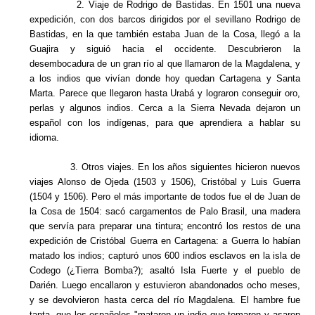
2. Viaje de Rodrigo de Bastidas. En 1501 una nueva
expedición, con dos barcos dirigidos por el sevillano Rodrigo de
Bastidas, en la que también estaba Juan de la Cosa, llegó a la
Guajira y siguió hacia el occidente. Descubrieron la
desembocadura de un gran río al que llamaron de la Magdalena, y
a los indios que vivían donde hoy quedan Cartagena y Santa
Marta. Parece que llegaron hasta Urabá y lograron conseguir oro,
perlas y algunos indios. Cerca a la Sierra Nevada dejaron un
español con los indígenas, para que aprendiera a hablar su
idioma.
3. Otros viajes. En los años siguientes hicieron nuevos
viajes Alonso de Ojeda (1503 y 1506), Cristóbal y Luis Guerra
(1504 y 1506). Pero el más importante de todos fue el de Juan de
la Cosa de 1504: sacó cargamentos de Palo Brasil, una madera
que servía para preparar una tintura; encontró los restos de una
expedición de Cristóbal Guerra en Cartagena: a Guerra lo habían
matado los indios; capturó unos 600 indios esclavos en la isla de
Codego (¿Tierra Bomba?); asaltó Isla Fuerte y el pueblo de
Darién. Luego encallaron y estuvieron abandonados ocho meses,
y se devolvieron hasta cerca del río Magdalena. El hambre fue
tanta, que los españoles "mataron un indio que tomaron y asaron