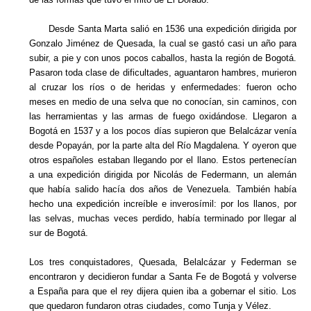
Desde Santa Marta salió en 1536 una expedición dirigida por
Gonzalo Jiménez de Quesada, la cual se gastó casi un año para
subir, a pie y con unos pocos caballos, hasta la región de Bogotá.
Pasaron toda clase de dificultades, aguantaron hambres, murieron
al cruzar los ríos o de heridas y enfermedades: fueron ocho
meses en medio de una selva que no conocían, sin caminos, con
las herramientas y las armas de fuego oxidándose. Llegaron a
Bogotá en 1537 y a los pocos días supieron que Belalcázar venía
desde Popayán, por la parte alta del Río Magdalena. Y oyeron que
otros españoles estaban llegando por el llano. Estos pertenecían
a una expedición dirigida por Nicolás de Federmann, un alemán
que había salido hacía dos años de Venezuela. También había
hecho una expedición increíble e inverosímil: por los llanos, por
las selvas, muchas veces perdido, había terminado por llegar al
sur de Bogotá.
Los tres conquistadores, Quesada, Belalcázar y Federman se
encontraron y decidieron fundar a Santa Fe de Bogotá y volverse
a España para que el rey dijera quien iba a gobernar el sitio. Los
que quedaron fundaron otras ciudades, como Tunja y Vélez.