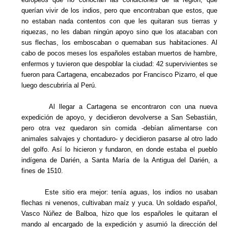
querían vivir de los indios, pero que encontraban que estos, que
no estaban nada contentos con que les quitaran sus tierras y
riquezas, no les daban ningún apoyo sino que los atacaban con
sus flechas, los emboscaban o quemaban sus habitaciones. Al
cabo de pocos meses los españoles estaban muertos de hambre,
enfermos y tuvieron que despoblar la ciudad: 42 supervivientes se
fueron para Cartagena, encabezados por Francisco Pizarro, el que
luego descubriría al Perú.
Al llegar a Cartagena se encontraron con una nueva
expedición de apoyo, y decidieron devolverse a San Sebastián,
pero otra vez quedaron sin comida -debían alimentarse con
animales salvajes y chontaduro- y decidieron pasarse al otro lado
del golfo. Así lo hicieron y fundaron, en donde estaba el pueblo
indígena de Darién, a Santa María de la Antigua del Darién, a
fines de 1510.
Este sitio era mejor: tenía aguas, los indios no usaban
flechas ni venenos, cultivaban maíz y yuca. Un soldado español,
Vasco Núñez de Balboa, hizo que los españoles le quitaran el
mando al encargado de la expedición y asumió la dirección del