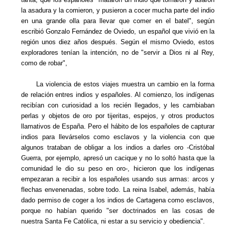
la asadura y la comieron, y pusieron a cocer mucha parte del indio
en una grande olla para llevar que comer en el batel", según
escribió Gonzalo Fernández de Oviedo, un español que vivió en la
región unos diez años después. Según el mismo Oviedo, estos
exploradores tenían la intención, no de "servir a Dios ni al Rey,
como de robar",
La violencia de estos viajes muestra un cambio en la forma
de relación entres indios y españoles. Al comienzo, los indígenas
recibían con curiosidad a los recién llegados, y les cambiaban
perlas y objetos de oro por tijeritas, espejos, y otros productos
llamativos de España. Pero el hábito de los españoles de capturar
indios para llevárselos como esclavos y la violencia con que
algunos trataban de obligar a los indios a darles oro -Cristóbal
Guerra, por ejemplo, apresó un cacique y no lo soltó hasta que la
comunidad le dio su peso en oro-, hicieron que los indígenas
empezaran a recibir a los españoles usando sus armas: arcos y
flechas envenenadas, sobre todo. La reina Isabel, además, había
dado permiso de coger a los indios de Cartagena como esclavos,
porque no habían querido "ser doctrinados en las cosas de
nuestra Santa Fe Católica, ni estar a su servicio y obediencia".