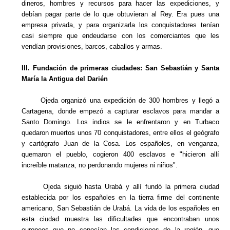
dineros, hombres y recursos para hacer las expediciones, y
debían pagar parte de lo que obtuvieran al Rey. Era pues una
empresa privada, y para organizarla los conquistadores tenían
casi siempre que endeudarse con los comerciantes que les
vendían provisiones, barcos, caballos y armas.
III. Fundación de primeras ciudades: San Sebastián y Santa
María la Antigua del Darién
Ojeda organizó una expedición de 300 hombres y llegó a
Cartagena, donde empezó a capturar esclavos para mandar a
Santo Domingo. Los indios se le enfrentaron y en Turbaco
quedaron muertos unos 70 conquistadores, entre ellos el geógrafo
y cartógrafo Juan de la Cosa. Los españoles, en venganza,
quemaron el pueblo, cogieron 400 esclavos e "hicieron allí
increíble matanza, no perdonando mujeres ni niños".
Ojeda siguió hasta Urabá y allí fundó la primera ciudad
establecida por los españoles en la tierra firme del continente
americano, San Sebastián de Urabá. La vida de los españoles en
esta ciudad muestra las dificultades que encontraban unos
europeos que no conocían las condiciones de la región, que