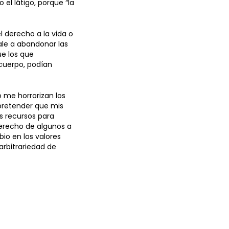
l látigo, porque “la
l derecho a la vida o
vale a abandonar las
ue los que
 cuerpo, podían
o me horrorizan los
pretender que mis
s recursos para
derecho de algunos a
bio en los valores
 arbitrariedad de