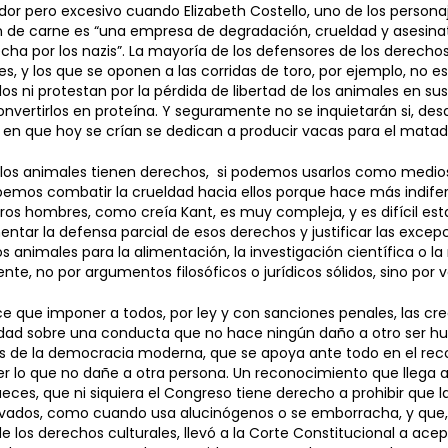
or pero excesivo cuando Elizabeth Costello, uno de los persona
n de carne es “una empresa de degradación, crueldad y asesin
cha por los nazis”. La mayoría de los defensores de los derecho
s, y los que se oponen a las corridas de toro, por ejemplo, no es
os ni protestan por la pérdida de libertad de los animales en sus
nvertirlos en proteína. Y seguramente no se inquietarán si, des
ras en que hoy se crían se dedican a producir vacas para el matad
i los animales tienen derechos, si podemos usarlos como medio
ebemos combatir la crueldad hacia ellos porque hace más indife
ros hombres, como creía Kant, es muy compleja, y es difícil es
ntar la defensa parcial de esos derechos y justificar las excep
los animales para la alimentación, la investigación científica o l
nte, no por argumentos filosóficos o jurídicos sólidos, sino por v
e que imponer a todos, por ley y con sanciones penales, las cre
edad sobre una conducta que no hace ningún daño a otro ser h
cos de la democracia moderna, que se apoya ante todo en el rec
er lo que no dañe a otra persona. Un reconocimiento que llega 
eces, que ni siquiera el Congreso tiene derecho a prohibir que l
rivados, como cuando usa alucinógenos o se emborracha, y que,
 los derechos culturales, llevó a la Corte Constitucional a ace