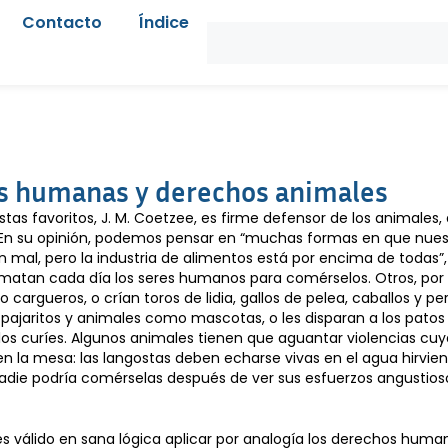
Contacto
Índice
s humanas y derechos animales
stas favoritos, J. M. Coetzee, es firme defensor de los animales,
a. En su opinión, podemos pensar en “muchas formas en que nues
n mal, pero la industria de alimentos está por encima de todas”,
matan cada día los seres humanos para comérselos. Otros, por 
cargueros, o crían toros de lidia, gallos de pelea, caballos y pe
 pajaritos y animales como mascotas, o les disparan a los patos 
s curíes. Algunos animales tienen que aguantar violencias cuy
n la mesa: las langostas deben echarse vivas en el agua hirvie
adie podría comérselas después de ver sus esfuerzos angustioso
s válido en sana lógica aplicar por analogía los derechos human