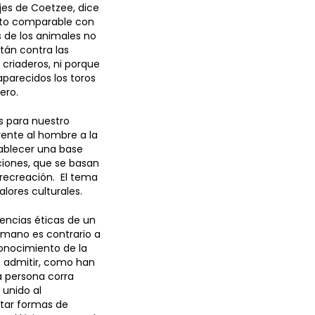
jes de Coetzee, dice
ato comparable con
s de los animales no
tán contra las
 criaderos, ni porque
aparecidos los toros
ero.
s para nuestro
rente al hombre a la
tablecer una base
ciones, que se basan
a recreación. El tema
alores culturales.
encias éticas de un
umano es contrario a
onocimiento de la
a admitir, como han
a persona corra
 unido al
ptar formas de