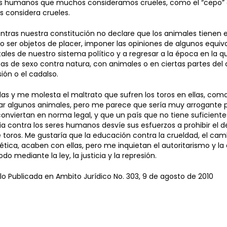
es humanos que muchos consideramos crueles, como el “cepo” o e
 considera crueles.
ntras nuestra constitución no declare que los animales tienen e
a no ser objetos de placer, imponer las opiniones de algunos equi
es de nuestro sistema político y a regresar a la época en la q
s de sexo contra natura, con animales o en ciertas partes del
sión o el cadalso.
das y me molesta el maltrato que sufren los toros en ellas, com
ar algunos animales, pero me parece que sería muy arrogante 
onviertan en norma legal, y que un país que no tiene suficiente
cia contra los seres humanos desvíe sus esfuerzos a prohibir el 
de toros. Me gustaría que la educación contra la crueldad, el cam
 ética, acaben con ellas, pero me inquietan el autoritarismo y la
odo mediante la ley, la justicia y la represión.
o Publicada en Ambito Jurídico No. 303, 9 de agosto de 2010