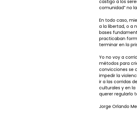
castigo a los ser
comunidad” no las
En todo caso, mie
a la libertad, o 
bases fundamental
practicaban forma
terminar en la pri
Yo no voy a corri
métodos para cri
convicciones se c
impedir la violen
ir a las corridas 
culturales y en la
querer regularlo t
Jorge Orlando Mel