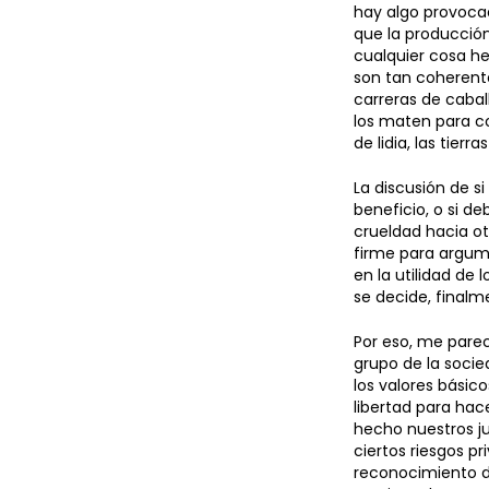
hay algo provocad
que la producció
cualquier cosa he
son tan coherente
carreras de caball
los maten para co
de lidia, las tier
La discusión de s
beneficio, o si d
crueldad hacia ot
firme para argume
en la utilidad de 
se decide, finalme
Por eso, me parec
grupo de la soci
los valores bási
libertad para hac
hecho nuestros ju
ciertos riesgos p
reconocimiento de