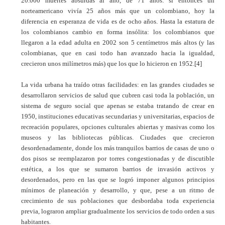
20.000 muertes absurdas al año, de 71 años: si entonces un
norteamericano vivía 25 años más que un colombiano, hoy la
diferencia en esperanza de vida es de ocho años. Hasta la estatura de
los colombianos cambio en forma insólita: los colombianos que
llegaron a la edad adulta en 2002 son 5 centímetros más altos (y las
colombianas, que en casi todo han avanzado hacia la igualdad,
crecieron unos milímetros más) que los que lo hicieron en 1952.
[4]
La vida urbana ha traído otras facilidades: en las grandes ciudades se
desarrollaron servicios de salud que cubren casi toda la población, un
sistema de seguro social que apenas se estaba tratando de crear en
1950, instituciones educativas secundarias y universitarias, espacios de
recreación populares, opciones culturales abiertas y masivas como los
museos y las bibliotecas públicas. Ciudades que crecieron
desordenadamente, donde los más tranquilos barrios de casas de uno o
dos pisos se reemplazaron por torres congestionadas y de discutible
estética, a los que se sumaron barrios de invasión activos y
desordenados, pero en las que se logró imponer algunos principios
mínimos de planeación y desarrollo, y que, pese a un ritmo de
crecimiento de sus poblaciones que desbordaba toda experiencia
previa, lograron ampliar gradualmente los servicios de todo orden a sus
habitantes.