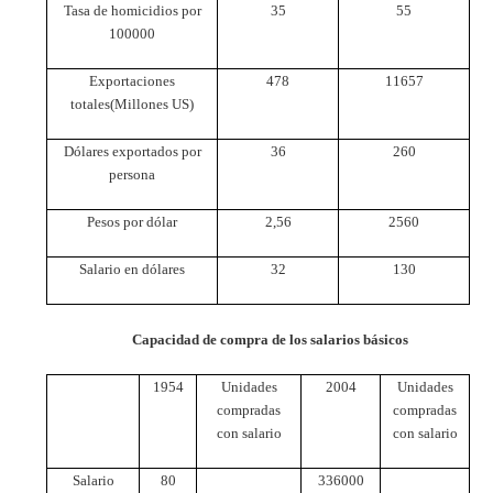
Tasa de homicidios por
35
55
100000
Exportaciones
478
11657
totales(Millones US)
Dólares exportados por
36
260
persona
Pesos por dólar
2,56
2560
Salario en dólares
32
130
Capacidad de compra de los salarios básicos
1954
Unidades
2004
Unidades
compradas
compradas
con salario
con salario
Salario
80
336000