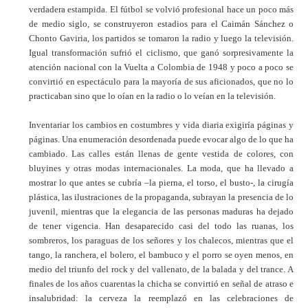
verdadera estampida. El fútbol se volvió profesional hace un poco más
de medio siglo, se construyeron estadios para el Caimán Sánchez o
Chonto Gaviria, los partidos se tomaron la radio y luego la televisión.
Igual transformación sufrió el ciclismo, que ganó sorpresivamente la
atención nacional con la Vuelta a Colombia de 1948 y poco a poco se
convirtió en espectáculo para la mayoría de sus aficionados, que no lo
practicaban sino que lo oían en la radio o lo veían en la televisión.
Inventariar los cambios en costumbres y vida diaria exigiría páginas y
páginas. Una enumeración desordenada puede evocar algo de lo que ha
cambiado. Las calles están llenas de gente vestida de colores, con
bluyines y otras modas internacionales. La moda, que ha llevado a
mostrar lo que antes se cubría –la pierna, el torso, el busto-, la cirugía
plástica, las ilustraciones de la propaganda, subrayan la presencia de lo
juvenil, mientras que la elegancia de las personas maduras ha dejado
de tener vigencia. Han desaparecido casi del todo las ruanas, los
sombreros, los paraguas de los señores y los chalecos, mientras que el
tango, la ranchera, el bolero, el bambuco y el porro se oyen menos, en
medio del triunfo del rock y del vallenato, de la balada y del trance. A
finales de los años cuarentas la chicha se convirtió en señal de atraso e
insalubridad: la cerveza la reemplazó en las celebraciones de