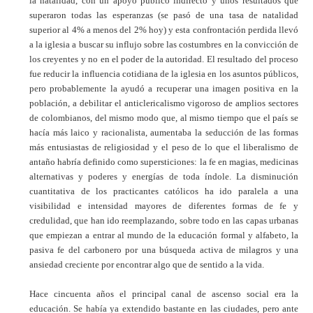
la natalidad, con un apoyo público indirecto y unos resultados que
superaron todas las esperanzas (se pasó de una tasa de natalidad
superior al 4% a menos del 2% hoy) y esta confrontación perdida llevó
a la iglesia a buscar su influjo sobre las costumbres en la convicción de
los creyentes y no en el poder de la autoridad. El resultado del proceso
fue reducir la influencia cotidiana de la iglesia en los asuntos públicos,
pero probablemente la ayudó a recuperar una imagen positiva en la
población, a debilitar el anticlericalismo vigoroso de amplios sectores
de colombianos, del mismo modo que, al mismo tiempo que el país se
hacía más laico y racionalista, aumentaba la seducción de las formas
más entusiastas de religiosidad y el peso de lo que el liberalismo de
antaño habría definido como supersticiones: la fe en magias, medicinas
alternativas y poderes y energías de toda índole. La disminución
cuantitativa de los practicantes católicos ha ido paralela a una
visibilidad e intensidad mayores de diferentes formas de fe y
credulidad, que han ido reemplazando, sobre todo en las capas urbanas
que empiezan a entrar al mundo de la educación formal y alfabeto, la
pasiva fe del carbonero por una búsqueda activa de milagros y una
ansiedad creciente por encontrar algo que de sentido a la vida.
Hace cincuenta años el principal canal de ascenso social era la
educación. Se había ya extendido bastante en las ciudades, pero ante