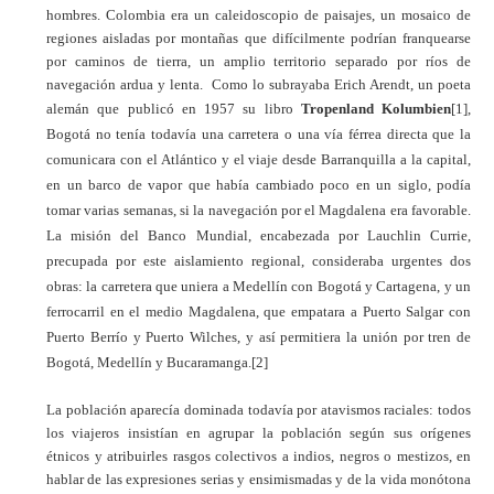
hombres. Colombia era un caleidoscopio de paisajes, un mosaico de
regiones aisladas por montañas que difícilmente podrían franquearse
por caminos de tierra, un amplio territorio separado por ríos de
navegación ardua y lenta. Como lo subrayaba Erich Arendt, un poeta
alemán que publicó en 1957 su libro
Tropenland Kolumbien
[1]
,
Bogotá no tenía todavía una carretera o una vía férrea directa que la
comunicara con el Atlántico y el viaje desde Barranquilla a la capital,
en un barco de vapor que había cambiado poco en un siglo, podía
tomar varias semanas, si la navegación por el Magdalena era favorable.
La misión del Banco Mundial, encabezada por Lauchlin Currie,
precupada por este aislamiento regional, consideraba urgentes dos
obras: la carretera que uniera a Medellín con Bogotá y Cartagena, y un
ferrocarril en el medio Magdalena, que empatara a Puerto Salgar con
Puerto Berrío y Puerto Wilches, y así permitiera la unión por tren de
Bogotá, Medellín y Bucaramanga.
[2]
La población aparecía dominada todavía por atavismos raciales: todos
los viajeros insistían en agrupar la población según sus orígenes
étnicos y atribuirles rasgos colectivos a indios, negros o mestizos, en
hablar de las expresiones serias y ensimismadas y de la vida monótona