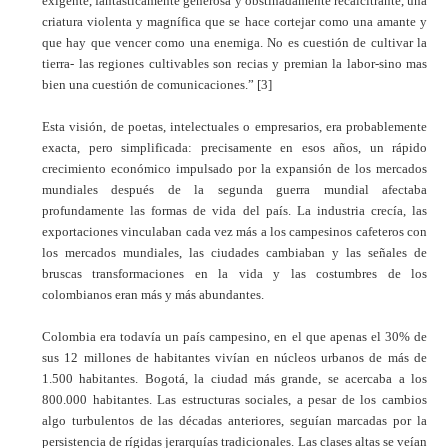
exigente, fantásticamente generosa y obstinadamente recalcitrante, una
criatura violenta y magnífica que se hace cortejar como una amante y
que hay que vencer como una enemiga. No es cuestión de cultivar la
tierra- las regiones cultivables son recias y premian la labor-sino mas
bien una cuestión de comunicaciones.”
[3]
Esta visión, de poetas, intelectuales o empresarios, era probablemente
exacta, pero simplificada: precisamente en esos años, un rápido
crecimiento económico impulsado por la expansión de los mercados
mundiales después de la segunda guerra mundial afectaba
profundamente las formas de vida del país. La industria crecía, las
exportaciones vinculaban cada vez más a los campesinos cafeteros con
los mercados mundiales, las ciudades cambiaban y las señales de
bruscas transformaciones en la vida y las costumbres de los
colombianos eran más y más abundantes.
Colombia era todavía un país campesino, en el que apenas el 30% de
sus 12 millones de habitantes vivían en núcleos urbanos de más de
1.500 habitantes. Bogotá, la ciudad más grande, se acercaba a los
800.000 habitantes. Las estructuras sociales, a pesar de los cambios
algo turbulentos de las décadas anteriores, seguían marcadas por la
persistencia de rígidas jerarquías tradicionales. Las clases altas se veían