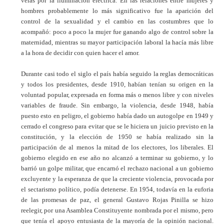
velas por la iluminación eléctrica. En las relaciones entre mujeres y
hombres probablemente lo más significativo fue la aparición del
control de la sexualidad y el cambio en las costumbres que lo
acompañó: poco a poco la mujer fue ganando algo de control sobre la
maternidad, mientras su mayor participación laboral la hacía más libre
a la hora de decidir con quien hacer el amor.
Durante casi todo el siglo el país había seguido la reglas democráticas
y todos los presidentes, desde 1910, habían tenían su origen en la
voluntad popular, expresada en forma más o menos libre y con niveles
variables de fraude. Sin embargo, la violencia, desde 1948, había
puesto esto en peligro, el gobierno había dado un autogolpe en 1949 y
cerrado el congreso para evitar que se le hiciera un juicio previsto en la
constitución, y la elección de 1950 se había realizado sin la
participación de al menos la mitad de los electores, los liberales. El
gobierno elegido en ese año no alcanzó a terminar su gobierno, y lo
barrió un golpe militar, que encarnó el rechazo nacional a un gobierno
excluyente y la esperanza de que la creciente violencia, provocada por
el sectarismo político, podía detenerse. En 1954, todavía en la euforia
de las promesas de paz, el general Gustavo Rojas Pinilla se hizo
reelegir, por una Asamblea Constituyente nombrada por el mismo, pero
que tenía el apoyo entusiasta de la mayoría de la opinión nacional.