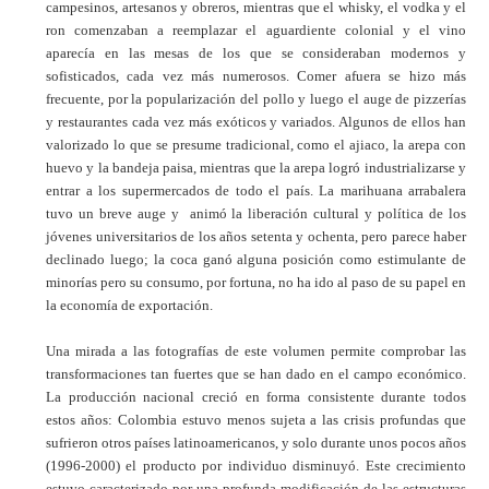
campesinos, artesanos y obreros, mientras que el whisky, el vodka y el
ron comenzaban a reemplazar el aguardiente colonial y el vino
aparecía en las mesas de los que se consideraban modernos y
sofisticados, cada vez más numerosos. Comer afuera se hizo más
frecuente, por la popularización del pollo y luego el auge de pizzerías
y restaurantes cada vez más exóticos y variados. Algunos de ellos han
valorizado lo que se presume tradicional, como el ajiaco, la arepa con
huevo y la bandeja paisa, mientras que la arepa logró industrializarse y
entrar a los supermercados de todo el país. La marihuana arrabalera
tuvo un breve auge y animó la liberación cultural y política de los
jóvenes universitarios de los años setenta y ochenta, pero parece haber
declinado luego; la coca ganó alguna posición como estimulante de
minorías pero su consumo, por fortuna, no ha ido al paso de su papel en
la economía de exportación.
Una mirada a las fotografías de este volumen permite comprobar las
transformaciones tan fuertes que se han dado en el campo económico.
La producción nacional creció en forma consistente durante todos
estos años: Colombia estuvo menos sujeta a las crisis profundas que
sufrieron otros países latinoamericanos, y solo durante unos pocos años
(1996-2000) el producto por individuo disminuyó. Este crecimiento
estuvo caracterizado por una profunda modificación de las estructuras