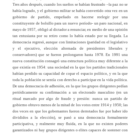
Tres años después, cuando los sueños se habían frustrado –la paz no se
había logrado, y el gobierno militar se había convertido otra vez en un
gobierno de partido, empeñado en hacerse reelegir por una
constituyente de bolsillo para un nuevo período- un paro nacional, en
mayo de 1957, obligó al dictador a renunciar, en medio de una opinión
tan entusiasta por su retiro como lo había estado por su llegada. La
democracia regresó, aunque con limitaciones (paridad en el legislativo
y el ejecutivo, elección alternada de presidentes liberales y
conservadores) que se fueron prolongaron hasta 1978. En 1991 una
nueva constitución consagró una estructura política muy diferente a la
que existía en 1954: una sociedad en la que los partidos tradicionales
habían perdido su capacidad de copar el espacio político, y en la que
toda la población se sentía con derecho a participar en la vida política.
De una democracia de adhesión, en la que los grupos dirigentes pedían
periódicamente su confirmación a un electorado masculino (en un
ritual marcado por algo de fraude y presión: nunca un partido de
gobierno obtuvo menos de la mitad de los votos entre 1914 y 1950; las
dos veces en que los gobernantes fueron derrotados fue por haber ido
divididos a la elección), se pasó a una democracia formalmente
participativa, y realmente muy fluida, en la que no existen poderes
garantizados ni hay grupos dirigentes o elites capaces de sostener con