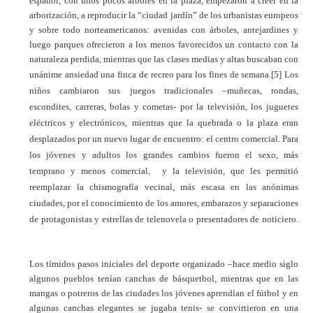
español, con unos pocos árboles en la plaza, empezaron a creer en la
arborización, a reproducir la “ciudad jardín” de los urbanistas europeos
y sobre todo norteamericanos: avenidas con árboles, antejardines y
luego parques ofrecieron a los menos favorecidos un contacto con la
naturaleza perdida, mientras que las clases medias y altas buscaban con
unánime ansiedad una finca de recreo para los fines de semana.
[5]
Los
niños cambiaron sus juegos tradicionales –muñecas, rondas,
escondites, carreras, bolas y cometas- por la televisión, los juguetes
eléctricos y electrónicos, mientras que la quebrada o la plaza eran
desplazados por un nuevo lugar de encuentro: el centro comercial. Para
los jóvenes y adultos los grandes cambios fueron el sexo, más
temprano y menos comercial, y la televisión, que les permitió
reemplazar la chismografía vecinal, más escasa en las anónimas
ciudades, por el conocimiento de los amores, embarazos y separaciones
de protagonistas y estrellas de telenovela o presentadores de noticiero.
Los tímidos pasos iniciales del deporte organizado –hace medio siglo
algunos pueblos tenían canchas de básquetbol, mientras que en las
mangas o potreros de las ciudades los jóvenes aprendían el fútbol y en
algunas canchas elegantes se jugaba tenis- se convirtieron en una