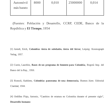
Automóvil
8000
0,010
25000000
0,014
más barato
(Fuentes: Población y Desarrollo, CCRP, CEDE, Banco de la
República y
El Tiempo
, 1954
[1]
Arendt, Erich,
Colombia: tierra de soledades, tierra del fervor
, Leipzig: Kosmograph
Verlag, 1957.
[2]
Currie, Lauchlin,
Bases de un programa de fomento para Colombia
, Bogotá: Imp. del
Banco del la Rep., 1950.
[3]
Romoli, Kathleen,
Colombia: panorama de una democracia,
Buenos Aires: Editorial
Claridad, 1944.
[4]
Ordóñez Plaja, Antonio, “Cambios de estatura en Colombia durante el presente siglo”,
Desarrollo humano