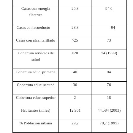
Casas con energía
25,8
94.0
eléctrica
Casas con acueducto
28,8
94
Casas con alcantarillado
>25
73
Cobertura servicios de
>20
54 (1999)
salud
Cobertura educ. primaria
40
94
Cobertura educ. secund
30
76
Cobertura educ. superior
2
18
Habitantes (miles)
12.961
44.584 (2003)
% Población urbana
29,2
70,7 (1995)