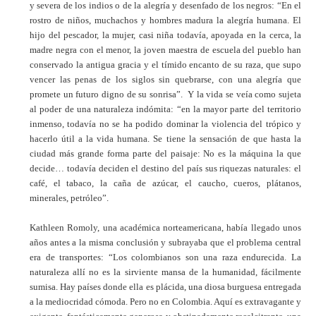
y severa de los indios o de la alegría y desenfado de los negros: “En el
rostro de niños, muchachos y hombres madura la alegría humana. El
hijo del pescador, la mujer, casi niña todavía, apoyada en la cerca, la
madre negra con el menor, la joven maestra de escuela del pueblo han
conservado la antigua gracia y el tímido encanto de su raza, que supo
vencer las penas de los siglos sin quebrarse, con una alegría que
promete un futuro digno de su sonrisa”. Y la vida se veía como sujeta
al poder de una naturaleza indómita: “en la mayor parte del territorio
inmenso, todavía no se ha podido dominar la violencia del trópico y
hacerlo útil a la vida humana. Se tiene la sensación de que hasta la
ciudad más grande forma parte del paisaje: No es la máquina la que
decide… todavía deciden el destino del país sus riquezas naturales: el
café, el tabaco, la caña de azúcar, el caucho, cueros, plátanos,
minerales, petróleo”.
Kathleen Romoly, una académica norteamericana, había llegado unos
años antes a la misma conclusión y subrayaba que el problema central
era de transportes: “Los colombianos son una raza endurecida. La
naturaleza allí no es la sirviente mansa de la humanidad, fácilmente
sumisa. Hay países donde ella es plácida, una diosa burguesa entregada
a la mediocridad cómoda. Pero no en Colombia. Aquí es extravagante y