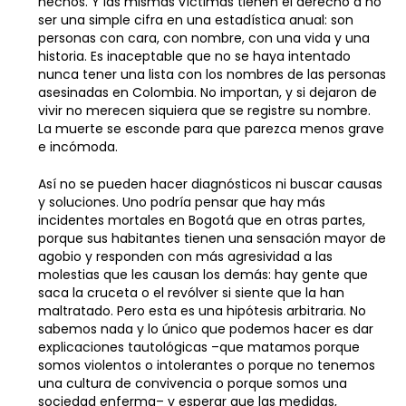
hechos. Y las mismas víctimas tienen el derecho a no
ser una simple cifra en una estadística anual: son
personas con cara, con nombre, con una vida y una
historia. Es inaceptable que no se haya intentado
nunca tener una lista con los nombres de las personas
asesinadas en Colombia. No importan, y si dejaron de
vivir no merecen siquiera que se registre su nombre.
La muerte se esconde para que parezca menos grave
e incómoda.
Así no se pueden hacer diagnósticos ni buscar causas
y soluciones. Uno podría pensar que hay más
incidentes mortales en Bogotá que en otras partes,
porque sus habitantes tienen una sensación mayor de
agobio y responden con más agresividad a las
molestias que les causan los demás: hay gente que
saca la cruceta o el revólver si siente que la han
maltratado. Pero esta es una hipótesis arbitraria. No
sabemos nada y lo único que podemos hacer es dar
explicaciones tautológicas –que matamos porque
somos violentos o intolerantes o porque no tenemos
una cultura de convivencia o porque somos una
sociedad enferma– y esperar que las medidas,