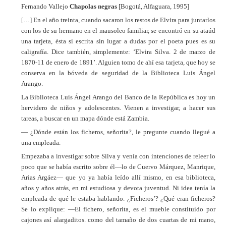
Fernando Vallejo
Chapolas negras
[Bogotá, Alfaguara, 1995]
[…] En el año treinta, cuando sacaron los restos de Elvira para juntarlos
con los de su hermano en el mausoleo familiar, se encontró en su ataúd
una tarjeta, ésta sí escrita sin lugar a dudas por el poeta pues es su
caligrafía. Dice también, simplemente: ‘Elvira Silva. 2 de marzo de
1870-11 de enero de 1891’. Alguien tomo de ahí esa tarjeta, que hoy se
conserva en la bóveda de seguridad de la Biblioteca Luis Ángel
Arango.
La Biblioteca Luis Ángel Arango del Banco de la República es hoy un
hervidero de niños y adolescentes. Vienen a investigar, a hacer sus
tareas, a buscar en un mapa dónde está Zambia.
— ¿Dónde están los ficheros, señorita?, le pregunte cuando llegué a
una empleada.
Empezaba a investigar sobre Silva y venía con intenciones de releer lo
poco que se había escrito sobre él—lo de Cuervo Márquez, Manrique,
Arias Argáez— que yo ya había leído allí mismo, en esa biblioteca,
años y años atrás, en mi estudiosa y devota juventud. Ni idea tenía la
empleada de qué le estaba hablando. ¿Ficheros’? ¿Qué eran ficheros?
Se lo explique: —El fichero, señorita, es el mueble constituido por
cajones así alargaditos. como del tamaño de dos cuartas de mi mano,