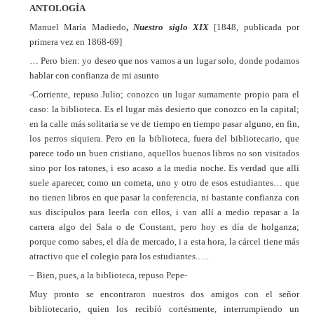
ANTOLOGÍA
Manuel María Madiedo
,
Nuestro siglo XIX
[1848, publicada por
primera vez en 1868-69]
… Pero bien: yo deseo que nos vamos a un lugar solo, donde podamos
hablar con confianza de mi asunto
-Corriente, repuso Julio; conozco un lugar sumamente propio para el
caso: la biblioteca. Es el lugar más desierto que conozco en la capital;
en la calle más solitaria se ve de tiempo en tiempo pasar alguno, en fin,
los perros siquiera. Pero en la biblioteca, fuera del bibliotecario, que
parece todo un buen cristiano, aquellos buenos libros no son visitados
sino por los ratones, i eso acaso a la media noche. Es verdad que allí
suele aparecer, como un cometa, uno y otro de esos estudiantes… que
no tienen libros en que pasar la conferencia, ni bastante confianza con
sus discípulos para leerla con ellos, i van allí a medio repasar a la
carrera algo del Sala o de Constant, pero hoy es día de holganza;
porque como sabes, el día de mercado, i a esta hora, la cárcel tiene más
atractivo que el colegio para los estudiantes.….
– Bien, pues, a la biblioteca, repuso Pepe-
Muy pronto se encontraron nuestros dos amigos con el señor
bibliotecario, quien los recibió cortésmente, interrumpiendo un