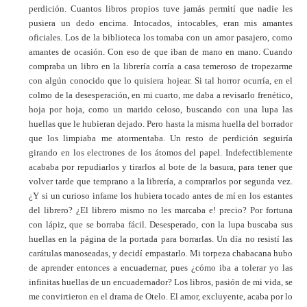
perdición. Cuantos libros propios tuve jamás permití que nadie les
pusiera un dedo encima. Intocados, intocables, eran mis amantes
oficiales. Los de la biblioteca los tomaba con un amor pasajero, como
amantes de ocasión. Con eso de que iban de mano en mano. Cuando
compraba un libro en la librería corría a casa temeroso de tropezarme
con algún conocido que lo quisiera hojear. Si tal horror ocurría, en el
colmo de la desesperación, en mi cuarto, me daba a revisarlo frenético,
hoja por hoja, como un marido celoso, buscando con una lupa las
huellas que le hubieran dejado. Pero hasta la misma huella del borrador
que los limpiaba me atormentaba. Un resto de perdición seguiría
girando en los electrones de los átomos del papel. Indefectiblemente
acababa por repudiarlos y tirarlos al bote de la basura, para tener que
volver tarde que temprano a la librería, a comprarlos por segunda vez.
¿Y si un curioso infame los hubiera tocado antes de mí en los estantes
del librero? ¿El librero mismo no les marcaba e! precio? Por fortuna
con lápiz, que se borraba fácil. Desesperado, con la lupa buscaba sus
huellas en la página de la portada para borrarlas. Un día no resistí las
carátulas manoseadas, y decidí empastarlo. Mi torpeza chabacana hubo
de aprender entonces a encuadernar, pues ¿cómo iba a tolerar yo las
infinitas huellas de un encuadernador? Los libros, pasión de mi vida, se
me convirtieron en el drama de Otelo. El amor, excluyente, acaba por lo