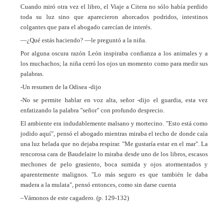
Cuando miró otra vez el libro, el Viaje a Citera no sólo había perdido
toda su luz sino que aparecieron ahorcados podridos, intestinos
colgantes que para el abogado carecían de interés.
—¿Qué estás haciendo? —le preguntó a la niña.
Por alguna oscura razón León inspiraba confianza a los animales y a
los muchachos; la niña cerró los ojos un momento como para medir sus
palabras.
-Un resumen de la Odisea -dijo
-No se permite hablar en voz alta, señor -dijo el guardia, esta vez
enfatizando la palabra "señor" con profundo desprecio.
El ambiente era indudablemente malsano y mortecino. "Esto está como
jodido aquí", pensó el abogado mientras miraba el techo de donde caía
una luz helada que no dejaba respirar. "Me gustaría estar en el mar". La
rencorosa cara de Baudelaire lo miraba desde uno de los libros, escasos
mechones de pelo grasiento, boca sumida y ojos atormentados y
aparentemente malignos. "Lo más seguro es que también le daba
madera a la mulata", pensó entonces, como sin darse cuenta
–Vámonos de este cagadero. (p. 129-132)