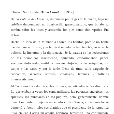
Clímaco Soto Borda:
Diana Cazadora
[1912]
De
La Botella de Oro
salía, iluminado por el gas de la puerta, bajo un
cubilete
descomunal, un hombrecillo grueso, paturro, que botaba su
sombra sobre las losas y arrastraba los pies como dos reptiles. Era
Pelusa.
Hecho un Pico de la Mirándola ahorcó los hábitos, porque no habla
nacido para arzobispo, y se lanzó al mundo de las ciencias, las artes, la
política, la literatura y la diplomacia. Se la pasaba en las redacciones
de los periódicos discutiendo
,
opinando, emborronando papel,
averiguándolo todo, metido como un piojo entre las máquinas, los
canjes y las cajas, y por la tarde, lleno de tinta, salía cargado de
caricaturas, recortes, retratos, catálogos, láminas y folletos
interesantísimos.
Al Congreso iba a dormir en las tribunas, narcotizado con los discursos.
Lo desvelaban a veces los campanillazos, las peroratas enérgicas, los
aplausos, los puñetazos en los pupitres, pero, generalmente, dormía
bien. Una tarde lo dejaron encerrado en la Cámara; a medianoche se
despertó y fueron tales sus alaridos que el presidente de la república
tuvo en San Carlos un ataque nervioso, temiendo una conjuración.