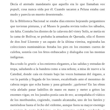
Decía el aterrado mandatario que aquello era lo que llamaban
vox
populi,
cosa nunca oída por él. Cuando sacaron a Pelusa estaba casi
mudo y parecía un muerto desenterrado.
En la Biblioteca Nacional se estaba días enteros hojeando pergaminos
que tuvieran pinturas, y al Museo le pasaba revista todos los sábados,
sin falta. Contaba los dientes de la calavera del virrey Solís, se metía en
la cama de Bolívar, se probaba la armadura de Quesada, olía el florero
de don José Llorente y un zapato de la última virreina, registraba las
colecciones numismáticas frotaba los pies en los enormes cueros de
culebra, sonreía con los fetos enfrascados y dialogaba con las momias
indígenas.
Iba a todo lo
gratis:
a los entierros elegantes, a las salidas y entradas de
tropa, saludando a la bandera como a una señora; a misa de nueve a la
Catedral, donde caía en éxtasis bajo las voces humanas del órgano, a
ver la partida y llegada de los trenes, escalofriado ante el monstruo de
cabeza negra que echa humo y pasa gritando:
¡quítense!
En las obras
veía alelado pasar ladrillos de mano en mano y meter a gritos las
enormes vigas; en los jurados ponía cara de reo; acompañaba el viático
de los moribundos, cogiendo, cuando alcanzaba, uno de los faroles y
metiéndose hasta el lecho del enfermo, aunque fuera su mayor enemigo