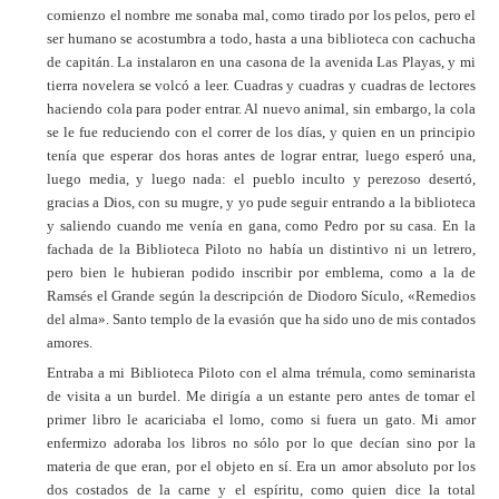
comienzo el nombre me sonaba mal, como tirado por los pelos, pero el
ser humano se acostumbra a todo, hasta a una biblioteca con cachucha
de capitán. La instalaron en una casona de la avenida Las Playas, y mi
tierra novelera se volcó a leer. Cuadras y cuadras y cuadras de lectores
haciendo cola para poder entrar. Al nuevo animal, sin embargo, la cola
se le fue reduciendo con el correr de los días, y quien en un principio
tenía que esperar dos horas antes de lograr entrar, luego esperó una,
luego media, y luego nada: el pueblo inculto y perezoso desertó,
gracias a Dios, con su mugre, y yo pude seguir entrando a la biblioteca
y saliendo cuando me venía en gana, como Pedro por su casa. En la
fachada de la Biblioteca Piloto no había un distintivo ni un letrero,
pero bien le hubieran podido inscribir por emblema, como a la de
Ramsés el Grande según la descripción de Diodoro Sículo, «Remedios
del alma». Santo templo de la evasión que ha sido uno de mis contados
amores.
Entraba a mi Biblioteca Piloto con el alma trémula, como seminarista
de visita a un burdel. Me dirigía a un estante pero antes de tomar el
primer libro le acariciaba el lomo, como si fuera un gato. Mi amor
enfermizo adoraba los libros no sólo por lo que decían sino por la
materia de que eran, por el objeto en sí. Era un amor absoluto por los
dos costados de la carne y el espíritu, como quien dice la total