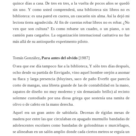
quince días a casa. De tres en tres, a la vuelta de pocos años se quedó
sin uno. Y como usted comprenderá, una biblioteca sin libros no es
biblioteca: es una pared en cueros, un cascarón sin alma. Así la dejó mi
lectora tierra agradecida. Al fin de cuentas robar libros no es robar. ¿No
ven que son cultura? Es como robarse un cuadro, o un piano, o un
camión para cargarlos. La organización internacional caritativa no fue
más allá de su antioqueño experimento piloto.
Tomás González
, Para antes del olvido
[1987]
O sea que ese día tampoco fue a la biblioteca, Y sólo tres días después,
ocho desde su partida de Envigado, vino aquel hombre orejón a asomar
su flaca y larga presencia (bluyines, saco de paño Everfit que parecía
corto de mangas, una libreta grande de las de contabilidad en la mano,
zapatos de diseño no muy moderno y sin demasiado brillo) al recinto
solemne custodiado por una diosa griega que sostenía una ramita de
olivo o de cafeto en la mano derecha.
Aquel era un gran antro de sabiduría. Decenas de rígidas mesas de
madera por entre las que circulaban en apagado murmullo bandadas de
adolescentes escolares como bandadas de golondrinas o murciélagos,
se alineaban en un salón amplio donde cada ciertos metros se erguía un