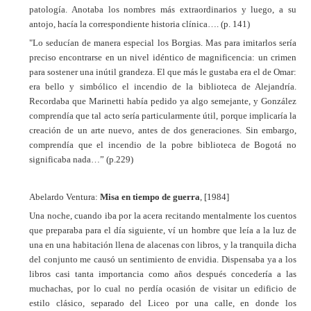
patología. Anotaba los nombres más extraordinarios y luego, a su
antojo, hacía la correspondiente historia clínica…. (p. 141)
"Lo seducían de manera especial los Borgias. Mas para imitarlos sería
preciso encontrarse en un nivel idéntico de magnificencia: un crimen
para sostener una inútil grandeza. El que más le gustaba era el de Omar:
era bello y simbólico el incendio de la biblioteca de Alejandría.
Recordaba que Marinetti había pedido ya algo semejante, y González
comprendía que tal acto sería particularmente útil, porque implicaría la
creación de un arte nuevo, antes de dos generaciones. Sin embargo,
comprendía que el incendio de la pobre biblioteca de Bogotá no
significaba nada…” (p.229)
Abelardo Ventura:
Misa en tiempo de guerra
, [1984]
Una noche, cuando iba por la acera recitando mentalmente los cuentos
que preparaba para el día siguiente, ví un hombre que leía a la luz de
una en una habitación llena de alacenas con libros, y la tranquila dicha
del conjunto me causó un sentimiento de envidia. Dispensaba ya a los
libros casi tanta importancia como años después concedería a las
muchachas, por lo cual no perdía ocasión de visitar un edificio de
estilo clásico, separado del Liceo por una calle, en donde los