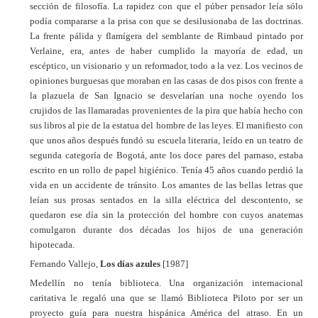
sección de filosofía. La rapidez con que el púber pensador leía sólo
podía compararse a la prisa con que se desilusionaba de las doctrinas.
La frente pálida y flamígera del semblante de Rimbaud pintado por
Verlaine, era, antes de haber cumplido la mayoría de edad, un
escéptico, un visionario y un reformador, todo a la vez. Los vecinos de
opiniones burguesas que moraban en las casas de dos pisos con frente a
la plazuela de San Ignacio se desvelarían una noche oyendo los
crujidos de las llamaradas provenientes de la pira que había hecho con
sus libros al pie de la estatua del hombre de las leyes. El manifiesto con
que unos años después fundó su escuela literaria, leído en un teatro de
segunda categoría de Bogotá, ante los doce pares del parnaso, estaba
escrito en un rollo de papel higiénico. Tenía 45 años cuando perdió la
vida en un accidente de tránsito. Los amantes de las bellas letras que
leían sus prosas sentados en la silla eléctrica del descontento, se
quedaron ese día sin la protección del hombre con cuyos anatemas
comulgaron durante dos décadas los hijos de una generación
hipotecada.
Fernando Vallejo,
Los días azules
[1987]
Medellín no tenía biblioteca. Una organización internacional
caritativa le regaló una que se llamó Biblioteca Piloto por ser un
proyecto guía para nuestra hispánica América del atraso. En un