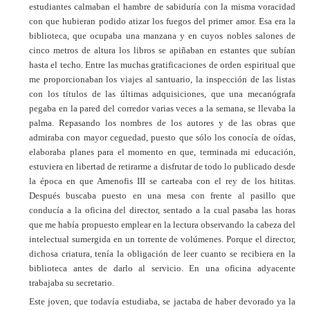
estudiantes calmaban el hambre de sabiduría con la misma voracidad
con que hubieran podido atizar los fuegos del primer amor. Esa era la
biblioteca, que ocupaba una manzana y en cuyos nobles salones de
cinco metros de altura los libros se apiñaban en estantes que subían
hasta el techo. Entre las muchas gratificaciones de orden espiritual que
me proporcionaban los viajes al santuario, la inspección de las listas
con los títulos de las últimas adquisiciones, que una mecanógrafa
pegaba en la pared del corredor varias veces a la semana, se llevaba la
palma. Repasando los nombres de los autores y de las obras que
admiraba con mayor ceguedad, puesto que sólo los conocía de oídas,
elaboraba planes para el momento en que, terminada mi educación,
estuviera en libertad de retirarme a disfrutar de todo lo publicado desde
la época en que Amenofis III se carteaba con el rey de los hititas.
Después buscaba puesto en una mesa con frente al pasillo que
conducía a la oficina del director, sentado a la cual pasaba las horas
que me había propuesto emplear en la lectura observando la cabeza del
intelectual sumergida en un torrente de volúmenes. Porque el director,
dichosa criatura, tenía la obligación de leer cuanto se recibiera en la
biblioteca antes de darlo al servicio. En una oficina adyacente
trabajaba su secretario.
Este joven, que todavía estudiaba, se jactaba de haber devorado ya la