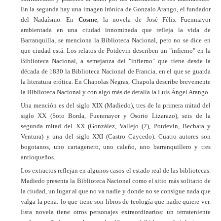
En la segunda hay una imagen irónica de Gonzalo Arango, el fundador
del Nadaísmo. En
Cosme
, la novela de José Félix Fuenmayor
ambientada en una ciudad innominada que refleja la vida de
Barranquilla, se menciona la Biblioteca Nacional, pero no se dice en
que ciudad está. Los relatos de Potdevin describen un "infierno" en la
Biblioteca Nacional, a semejanza del "infierno" que tiene desde la
década de 1830 la Biblioteca Nacional de Francia, en el que se guarda
la literatura erótica. En Chapolas Negras, Chapola describe brevemente
la Biblioteca Nacional y con algo más de detalla la Luis Ángel Arango.
Una mención es del siglo XIX (Madiedo), tres de la primera mitad del
siglo XX (Soto Borda, Fuenmayor y Osorio Lizarazo), seis de la
segunda mitad del XX (González, Vallejo (2), Potdevin, Bechara y
Ventura) y una del siglo XXI (Castro Caycedo). Cuatro autores son
bogotanos, uno cartagenero, uno caleño, uno barranquillero y tres
antioqueños.
Los extractos reflejan en algunos casos el estado real de las bibliotecas.
Madiedo presenta la Biblioteca Nacional como el sitio más solitario de
la ciudad, un lugar al que no va nadie y donde no se consigue nada que
valga la pena: lo que tiene son libros de teología que nadie quiere ver.
Esta novela tiene otros personajes extraordinarios: un terrateniente