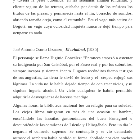
y tuviera la peste bubónica; en las serenatas andaba rondando, y
cliente seguro de las retretas, atisbaba por detrás de los músicos los
títulos de las piezas, y permanecía hasta el fin, borracho de sonidos,
abriendo tamaña oreja, como el estrombón. Era el vago más activo de
Bogotá, un vago cuya ociosidad inquieta nunca le dejó tiempo para
ocuparse en nada.
José Antonio Osorio Lizarazo;
El criminal,
[1935]
El personaje se llama Higinio González: “Entonces empezó a ostentar
su indigencia por San Cristóbal, por el Paseo real y por los suburbios,
siempre incapaz y siempre inepto. Lugares recónditos fueron testigos
de sus angustias, La tierra le sirvió de lecho y el césped enjugó sus
lágrimas. La vida no le había dejado tiempo de con traer vicios, y ni
siquiera ingería alcohol. Un vicio cualquiera le habría permitido
adquirir la desvergüenza de hacerse mendigo.
Algunas horas, la biblioteca nacional fue un refugio para su soledad.
Los viejos libros mitigaron en más de una ocasión su hambre,
enseñándole las hazañas gastronómicas del buen Pantagruel o
descubriéndole las comilonas de Lúculo y Heliogábalo. Pero un día le
negaron el consuelo supremo. Se contempló y se vio demasiado
astroso: el sombrero había perdido su forma, abollado por cien noches