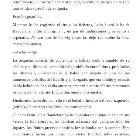
señor severo, de rostro fuerte y aindiado, vestido de paño y en la cara
una sólida expresión de antipatía.
Eran los guardias.
Mientras le iba cogiendo el tiro a los ficheros, León buscó la be de
Baudelaire. Pidió el original y un par de traducciones y se sentó a
esperarlas. Al rato uno de los vigilantes las dejó caer sobre la mesa
como con bronca.
—Ficha —dijo.
La pequeña moneda de cobre que le habían dado a cambio de su
cédula y su libreta de contabilidad (prohibido entrar libros, prohibidas
las libretas y cuadernos) se le había embolatado en uno de los
numerosos bolsillos del Everfit y el abogado, que era tímido y además
había bebido mucho el día anterior, empezó a sentir débiles remezones
de pánico en el vientre. El guardia, inmóvil, lo miraba.
Finalmente León dio con ella en el bolsillo interior del lado izquierdo
(arriba) y la entregó con alivio inconmensurable.
Cuando León leía a Baudelaire ya no buscaba en el largo oleaje de sus
versos la flor corrupta, las lúbricas miasmas del pantano, sino los
lugares, los límites precisos donde la luz se fundía con la sombra. Para
encontrarlos había que pasar con cierta frialdad sobre carroñas,