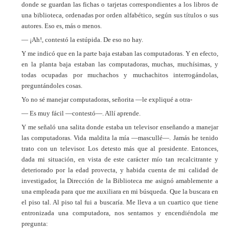
donde se guardan las fichas o tarjetas correspondientes a los libros de
una biblioteca, ordenadas por orden alfabético, según sus títulos o sus
autores. Eso es, más o menos.
— ¡Ah!, contestó la estúpida. De eso no hay.
Y me indicó que en la parte baja estaban las computadoras. Y en efecto,
en la planta baja estaban las computadoras, muchas, muchísimas, y
todas ocupadas por muchachos y muchachitos interrogándolas,
preguntándoles cosas.
Yo no sé manejar computadoras, señorita —le expliqué a otra-
— Es muy fácil —contestó—. Allí aprende.
Y me señaló una salita donde estaba un televisor enseñando a manejar
las computadoras. Vida maldita la mía —mascullé—. Jamás he tenido
trato con un televisor. Los detesto más que al presidente. Entonces,
dada mi situación, en vista de este carácter mío tan recalcitrante y
deteriorado por la edad provecta, y habida cuenta de mi calidad de
investigador, la Dirección de la Biblioteca me asignó amablemente a
una empleada para que me auxiliara en mi búsqueda. Que la buscara en
el piso tal. Al piso tal fui a buscaría. Me lleva a un cuartico que tiene
entronizada una computadora, nos sentamos y encendiéndola me
pregunta: