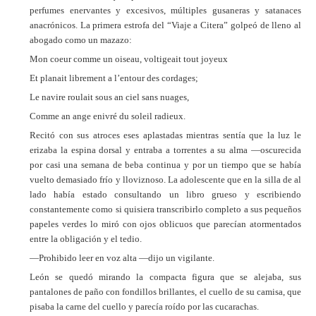
perfumes enervantes y excesivos, múltiples gusaneras y satanaces
anacrónicos. La primera estrofa del “Viaje a Citera” golpeó de lleno al
abogado como un mazazo:
Mon coeur comme un oiseau, voltigeait tout joyeux
Et planait librement a l’entour des cordages;
Le navire roulait sous an ciel sans nuages,
Comme an ange enivré du soleil radieux.
Recitó con sus atroces eses aplastadas mientras sentía que la luz le
erizaba la espina dorsal y entraba a torrentes a su alma —oscurecida
por casi una semana de beba continua y por un tiempo que se había
vuelto demasiado frío y lloviznoso. La adolescente que en la silla de al
lado había estado consultando un libro grueso y escribiendo
constantemente como si quisiera transcribirlo completo a sus pequeños
papeles verdes lo miró con ojos oblicuos que parecían atormentados
entre la obligación y el tedio.
—Prohibido leer en voz alta —dijo un vigilante.
León se quedó mirando la compacta figura que se alejaba, sus
pantalones de paño con fondillos brillantes, el cuello de su camisa, que
pisaba la carne del cuello y parecía roído por las cucarachas.