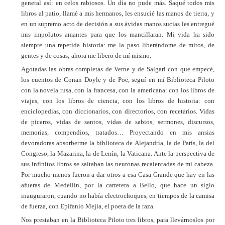
general así: en celos rabiosos. Un día no pude más. Saqué todos mis
libros al patio, llamé a mis hermanos, les ensucié las manos de tierra, y
en un supremo acto de decisión a sus ávidas manos sucias les entregué
mis impolutos amantes para que los mancillaran. Mi vida ha sido
siempre una repetida historia: me la paso liberándome de mitos, de
gentes y de cosas; ahora me libero de mí mismo.
Agotadas las obras completas de Verne y de Salgari con que empecé,
los cuentos de Conan Doyle y de Poe, seguí en mí Biblioteca Piloto
con la novela rusa, con la francesa, con la americana: con los libros de
viajes, con los libros de ciencia, con los libros de historia: con
enciclopedias, con diccionarios, con directorios, con recetarios. Vidas
de picaros, vidas de santos, vidas de sabios, sermones, discursos,
memorias, compendios, tratados… Proyectando en mis ansias
devoradoras absorberme la biblioteca de Alejandría, la de París, la del
Congreso, la Mazarina, la de Lenín, la Vaticana. Ante la perspectiva de
sus infinitos libros se saltaban las neuronas recalentadas de mi cabeza.
Por mucho menos fueron a dar otros a esa Casa Grande que hay en las
afueras de Medellín, por la carretera a Bello, que hace un siglo
inauguraron, cuando no había electrochoques, en tiempos de la camisa
de fuerza, con Epifanio Mejía, el poeta de la raza.
Nos prestaban en la Biblioteca Piloto tres libros, para llevárnoslos por