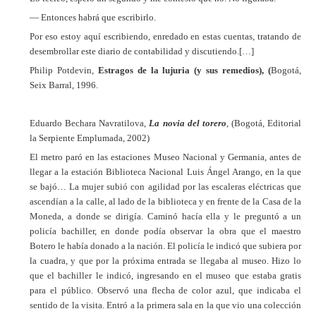
— Entonces habrá que escribirlo.
Por eso estoy aquí escribiendo, enredado en estas cuentas, tratando de
desembrollar este diario de contabilidad y discutiendo.[…]
Philip Potdevin,
Estragos de la lujuria (y sus remedios), (
Bogotá,
Seix Barral, 1996.
Eduardo Bechara Navratilova,
La novia del torero
, (Bogotá, Editorial
la Serpiente Emplumada, 2002)
El metro paró en las estaciones Museo Nacional y Germania, antes de
llegar a la estación Biblioteca Nacional Luis Ángel Arango, en la que
se bajó… La mujer subió con agilidad por las escaleras eléctricas que
ascendían a la calle, al lado de la biblioteca y en frente de la Casa de la
Moneda, a donde se dirigía. Caminó hacía ella y le preguntó a un
policía bachiller, en donde podía observar la obra que el maestro
Botero le había donado a la nación. El policía le indicó que subiera por
la cuadra, y que por la próxima entrada se llegaba al museo. Hizo lo
que el bachiller le indicó, ingresando en el museo que estaba gratis
para el público. Observó una flecha de color azul, que indicaba el
sentido de la visita. Entró a la primera sala en la que vio una colección