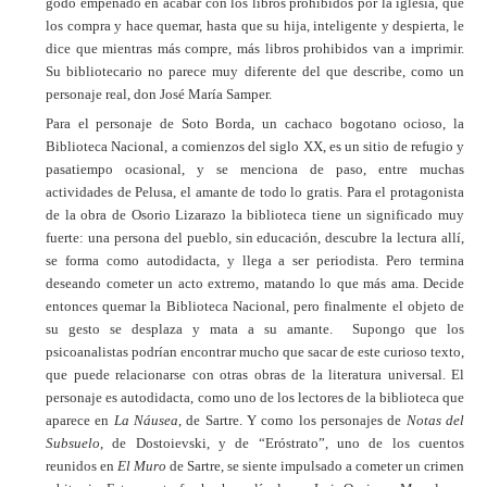
godo empeñado en acabar con los libros prohibidos por la iglesia, que
los compra y hace quemar, hasta que su hija, inteligente y despierta, le
dice que mientras más compre, más libros prohibidos van a imprimir.
Su bibliotecario no parece muy diferente del que describe, como un
personaje real, don José María Samper.
Para el personaje de Soto Borda, un cachaco bogotano ocioso, la
Biblioteca Nacional, a comienzos del siglo XX, es un sitio de refugio y
pasatiempo ocasional, y se menciona de paso, entre muchas
actividades de Pelusa, el amante de todo lo gratis. Para el protagonista
de la obra de Osorio Lizarazo la biblioteca tiene un significado muy
fuerte: una persona del pueblo, sin educación, descubre la lectura allí,
se forma como autodidacta, y llega a ser periodista. Pero termina
deseando cometer un acto extremo, matando lo que más ama. Decide
entonces quemar la Biblioteca Nacional, pero finalmente el objeto de
su gesto se desplaza y mata a su amante. Supongo que los
psicoanalistas podrían encontrar mucho que sacar de este curioso texto,
que puede relacionarse con otras obras de la literatura universal. El
personaje es autodidacta, como uno de los lectores de la biblioteca que
aparece en
La Náusea
, de Sartre. Y como los personajes de
Notas del
Subsuelo
, de Dostoievski, y de “Eróstrato”, uno de los cuentos
reunidos en
El Muro
de Sartre, se siente impulsado a cometer un crimen