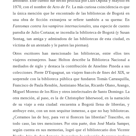
arbitrario. Este cuento fue hecho película por Luis Ospina y Mayolo en
1970, con el nombre de
Acto de Fe
. La más curiosa coincidencia es que
la única mención que he encontrado de las bibliotecas de Bogotá en
una obra de ficción extranjera se refiere también a su quema: En
Fantomas contra los vampiros internacionales
, una especie de cuento
parodia de Julio Cortazar, se incendia la biblioteca de Bogotá (y Susan
Sontag, tan amiga y admiradora de las bibliotecas de esta ciudad, es
víctima de un atentado y le parten las piernas).
Otros escritores han mencionado las bibliotecas, entre ellos tres
viajeros extranjeros. Isaac Holton describe la Biblioteca Nacional a
mediados de siglo y destaca la contribución de Anselmo Pineda a sus
colecciones. Pierre D’Espagnat, un viajero francés de fines del XIX, se
sorprende con la biblioteca pública que fundaron Tomás Carrasquilla,
Francisco de Paula Rendón, Justiniano Macías, Ricardo Olano, Arango,
Miguel Moreno de los Ríos y otros intelectuales de Santo Domingo. La
otra mención, al paso, es la de Christopher Isherwood, en la narración
de su viaje a esta ciudad: encuentra a Bogotá llena de librerías, y
atribuye esto, con un non sequitur inmenso, a que no hay bibliotecas.
¿Cerramos las de hoy, para ver si florecen las librerías? Trascribo, en
todo caso, las tres menciones. Por otra parte, don José María Samper,
según cuenta en sus memorias, logró que el bibliotecario don Vicente