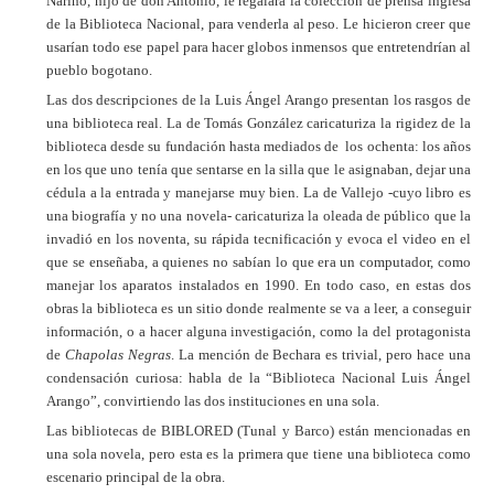
Nariño, hijo de don Antonio, le regalara la colección de prensa inglesa
de la Biblioteca Nacional, para venderla al peso. Le hicieron creer que
usarían todo ese papel para hacer globos inmensos que entretendrían al
pueblo bogotano.
Las dos descripciones de la Luis Ángel Arango presentan los rasgos de
una biblioteca real. La de Tomás González caricaturiza la rigidez de la
biblioteca desde su fundación hasta mediados de los ochenta: los años
en los que uno tenía que sentarse en la silla que le asignaban, dejar una
cédula a la entrada y manejarse muy bien. La de Vallejo -cuyo libro es
una biografía y no una novela- caricaturiza la oleada de público que la
invadió en los noventa, su rápida tecnificación y evoca el video en el
que se enseñaba, a quienes no sabían lo que era un computador, como
manejar los aparatos instalados en 1990. En todo caso, en estas dos
obras la biblioteca es un sitio donde realmente se va a leer, a conseguir
información, o a hacer alguna investigación, como la del protagonista
de
Chapolas Negras
. La mención de Bechara es trivial, pero hace una
condensación curiosa: habla de la “Biblioteca Nacional Luis Ángel
Arango”, convirtiendo las dos instituciones en una sola.
Las bibliotecas de BIBLORED (Tunal y Barco) están mencionadas en
una sola novela, pero esta es la primera que tiene una biblioteca como
escenario principal de la obra.