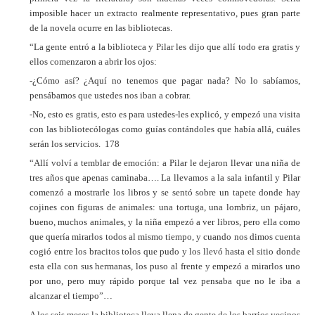
imposible hacer un extracto realmente representativo, pues gran parte
de la novela ocurre en las bibliotecas.
“La gente entró a la biblioteca y Pilar les dijo que allí todo era gratis y
ellos comenzaron a abrir los ojos:
-¿Cómo así? ¿Aquí no tenemos que pagar nada? No lo sabíamos,
pensábamos que ustedes nos iban a cobrar.
-No, esto es gratis, esto es para ustedes-les explicó, y empezó una visita
con las bibliotecólogas como guías contándoles que había allá, cuáles
serán los servicios. 178
“Allí volví a temblar de emoción: a Pilar le dejaron llevar una niña de
tres años que apenas caminaba…. La llevamos a la sala infantil y Pilar
comenzó a mostrarle los libros y se sentó sobre un tapete donde hay
cojines con figuras de animales: una tortuga, una lombriz, un pájaro,
bueno, muchos animales, y la niña empezó a ver libros, pero ella como
que quería mirarlos todos al mismo tiempo, y cuando nos dimos cuenta
cogió entre los bracitos tolos que pudo y los llevó hasta el sitio donde
esta ella con sus hermanas, los puso al frente y empezó a mirarlos uno
por uno, pero muy rápido porque tal vez pensaba que no le iba a
alcanzar el tiempo”…
A los seis meses la biblioteca lleva llena de gente de los barrios vecinos