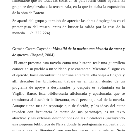
lamentable que no todas las cosas en su país fueran como aquella. El
grupo se desplazaba a la tercera sala, en la que iniciaba la exposición
de la obra de Botero. …
Se apartó del grupo y terminó de apreciar las obras desplegadas en el
primer piso del museo, antes de buscar la salida por la casa de la
moneda…. (p. 222-224)
Germán Castro Caycedo:
Más allá de la noche: una historia de amor y
de guerra
.
(Bogotá, 2004)
El autor presenta esta novela como una historia real: una guerrillera
conoce en su pueblo a un soldado y se enamoran. Mientras él sigue en
el ejército, hasta encontrar una fortuna enterrada, ella viaja a Bogotá y
allí descubre las bibliotecas: trabaja en el Tintal, dentro de un
programa de apoyo a desplazados, y después es voluntaria en la
Virgilio Barco. Esta bibliotecaria aficionada y apasionada, que se
transforma al descubrir la literatura, es el personaje real de la novela.
Aunque tiene más de reportaje que de ficción, y las ideas del autor
invaden con frecuencia la mente de sus personajes, es un texto
atractivo y las extensas descripciones de las bibliotecas (incluyendo
una pequeña biblioteca de Neiva donde la protagonista encuentra por
primera vez la literatura) son muchas veces conmovedoras. Sería