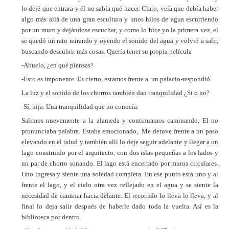
lo dejé que entrara y él no sabía qué hacer. Claro, veía que debía haber
algo más allá de una gran escultura y unos hilos de agua escurriendo
por un muro y dejándose escuchar, y como lo hice yo la primera vez, el
se quedó un rato mirando y oyendo el sonido del agua y volvió a salir,
buscando descubrir más cosas. Quería tener su propia película
-Abuelo, ¿en qué piensas?
-Esto es imponente. Es cierto, estamos frente a un palacio-respondió
La luz y el sonido de los chorros también dan tranquilidad ¿Si o no?
-Sí, hija. Una tranquilidad que no conocía.
Salimos nuevamente a la alameda y continuamos caminando, El no
pronunciaba palabra. Estaba emocionado,. Me detuve frente a un paso
elevando en el talud y también allí lo deje seguir adelante y llegar a un
lago construido por el arquitecto, con dos islas pequeñas a los lados y
un par de chorro sonando. El lago está encerrado por muros circulares.
Uno ingresa y siente una soledad completa. En ese punto está uno y al
frente el lago, y el cielo otra vez reflejado en el agua y se siente la
necesidad de caminar hacia delante. El recorrido lo lleva lo lleva, y al
final lo deja salir después de haberle dado toda la vuelta. Así es la
biblioteca por dentro.