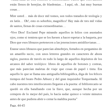
están llenos de herejías, de blasfemias… I aquí, oh…hai muy buenas
cosas…
Mire usted… más de doce mil tomos, son todos tratados de teología y
en latín… Oh!, esto es soberbio, magnífico! Hay más de tres mil vidas
de santos, llenas de cosas extraordinarias…
-Vive Dios! Exclamó Pepe mirando aquellos in folios con asustados
ojos, como si temiera que se los fuesen a hacer espetar a la baqueta, por
Dios que esos librazos pertenecen a las jeneraciones antidiluvianas….
Eranse unos librazos que parecían almofrejes, forrados en pergamino de
un amarillo sucio, con unos letreros grandes en caracteres de ahora
siglos, puestos de través en todo lo largo de aquellos depósitos de los
arcanos del saber teolójico: libros de aquellos de botones y correas,
que más parecían maletas de viaje que cosas de papel i tinta. Era
aquello lo que se llama una antigualla bibliográfica, diga de los felices
tiempos del beato Pedro Arbuez y del gran inquisidor Torquemada. Al
cabo nuestros tres interlocutores llegaron a la puerta: el bibliotecario se
quedó en ella batallando con la llave, que, aunque hecha por un
cerrajero de lo mejor del país, lo hacía sudar quince o veinte minutos
antes de que pudiera abrir o cerrar la maldita puerta”
Pags. 44-45