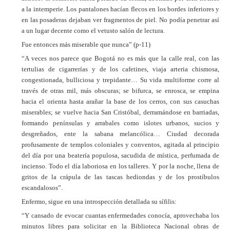
a la intemperie. Los pantalones hacían flecos en los bordes inferiores y
en las posaderas dejaban ver fragmentos de piel. No podía penetrar así
a un lugar decente como el vetusto salón de lectura.
Fue entonces más miserable que nunca” (p-11)
“A veces nos parece que Bogotá no es más que la calle real, con las
tertulias de cigarrerías y de los cafetines, viaja arteria chismosa,
congestionada, bulliciosa y trepidante… Su vida multiforme corre al
través de otras mil, más obscuras; se bifurca, se enrosca, se empina
hacia el orienta hasta arañar la base de los cerros, con sus casuchas
miserables; se vuelve hacia San Cristóbal, derramándose en barriadas,
formando penínsulas y arrabales como islotes urbanos, sucios y
desgreñados, ente la sabana melancólica… Ciudad decorada
profusamente de templos coloniales y conventos, agitada al principio
del día por una beatería populosa, sacudida de mística, perfumada de
incienso. Todo el día laboriosa en los talleres. Y por la noche, llena de
gritos de la crápula de las tascas hediondas y de los prostíbulos
escandalosos”.
Enfermo, sigue en una introspección detallada su sífilis:
“Y cansado de evocar cuantas enfermedades conocía, aprovechaba los
minutos libres para solicitar en la Biblioteca Nacional obras de