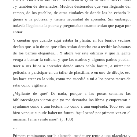
, y también de desterrados. Muchos desterrados que van llegando del
campo, de los pueblos, de otras ciudades de donde los ha echado la
guerra o la pobreza, y tienen necesidad de aprender. Sin embargo,
todavía llegaban a la puerta y preguntaban cuanto tenían que pagar por
entrar…
Y cuentan que cuando aquí estaba la planta, en los barrios vecinos
decían que a lo único que ellos tenían derecho era a recibir las basuras
de los barrios elegantes… Y ahora ver este edificio y que la gente
venga a buscar la cultura, y que las madres y algunos padres puedan
traer a sus hijos a aprender donde antes había basura, a mirar una
película, a participar en un taller de plastilina o en uno de dibujo, eso
los hace creer en la vida, como me sucedió a mí a los pocos meses de
estar como vigilante.
¿Vigilante de qué? De nada, porque a las pocas semanas las
bibliotecólogas vieron que yo me devoraba los libros y empezaron a
ayudarme como a una lectora, no como a una empleada. Todo eso me
hizo ver que si pude haber un futuro. Aquí pensé por primera vez en el
mañana. Tenía veinte años”. (p. 183)
…
Primero caminamos por la alameda, me detuve rente a una plazoleta y