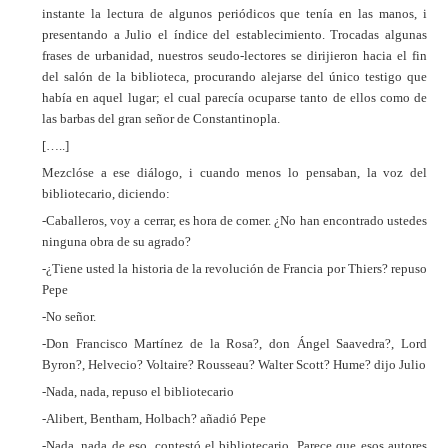
instante la lectura de algunos periódicos que tenía en las manos, i
presentando a Julio el índice del establecimiento. Trocadas algunas
frases de urbanidad, nuestros seudo-lectores se dirijieron hacia el fin
del salón de la biblioteca, procurando alejarse del único testigo que
había en aquel lugar; el cual parecía ocuparse tanto de ellos como de
las barbas del gran señor de Constantinopla.
[…..]
Mezclóse a ese diálogo, i cuando menos lo pensaban, la voz del
bibliotecario, diciendo:
-Caballeros, voy a cerrar, es hora de comer. ¿No han encontrado ustedes
ninguna obra de su agrado?
-¿Tiene usted la historia de la revolución de Francia por Thiers? repuso
Pepe
-No señor.
-Don Francisco Martínez de la Rosa?, don Ángel Saavedra?, Lord
Byron?, Helvecio? Voltaire? Rousseau? Walter Scott? Hume? dijo Julio
-Nada, nada, repuso el bibliotecario
-Alibert, Bentham, Holbach? añadió Pepe
-Nada, nada de eso, contestó el bibliotecario. Parece que esos autores