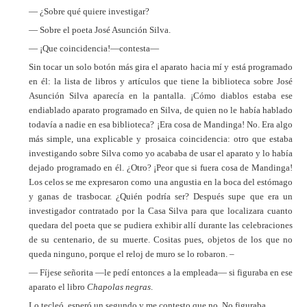
— ¿Sobre qué quiere investigar?
— Sobre el poeta José Asunción Silva.
— ¡Que coincidencia!—contesta—
Sin tocar un solo botón más gira el aparato hacia mí y está programado
en él: la lista de libros y artículos que tiene la biblioteca sobre José
Asunción Silva aparecía en la pantalla. ¡Cómo diablos estaba ese
endiablado aparato programado en Silva, de quien no le había hablado
todavía a nadie en esa biblioteca? ¡Era cosa de Mandinga! No. Era algo
más simple, una explicable y prosaica coincidencia: otro que estaba
investigando sobre Silva como yo acababa de usar el aparato y lo había
dejado programado en él. ¿Otro? ¡Peor que si fuera cosa de Mandinga!
Los celos se me expresaron como una angustia en la boca del estómago
y ganas de trasbocar. ¿Quién podría ser? Después supe que era un
investigador contratado por la Casa Silva para que localizara cuanto
quedara del poeta que se pudiera exhibir allí durante las celebraciones
de su centenario, de su muerte. Cositas pues, objetos de los que no
queda ninguno, porque el reloj de muro se lo robaron. –
— Fíjese señorita —le pedí entonces a la empleada— si figuraba en ese
aparato el libro
Chapolas negras
.
Lo tecleó, esperó un segundo y me contesto que no. No figuraba.