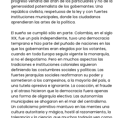
progreso vendría del afán de los particulares y no de la
generosidad paternalista de los gobernantes. Una
república civilista, respetuosa de la ley y con fuertes
instituciones municipales, donde los ciudadanos
aprendieran las artes de la política.
El sueño se cumplió sólo en parte. Colombia, en el siglo
XIX, fue un país independiente, tuvo una democracia
temprana e hizo parte del puñado de naciones en las
que los gobernantes eran elegidos por los votantes,
cuando en toda Europa seguía vigente la monarquía,
si no el despotismo. Pero en muchos aspectos las
tradiciones e instituciones coloniales siguieron
definiendo las costumbres sociales y políticas. Las
fuertes jerarquías sociales reafirmaron su poder y
sometieron a los campesinos, a la mayoría del país, a
una tutela opresiva e ignorante. La coacción, el fraude
y el atraso hicieron que la democracia fuera apenas
una forma de oligarquía electiva. Las autonomías
municipales se ahogaron en el mar del centralismo.
Un catolicismo primitivo mantuvo en las mentes una
cultura autoritaria y mágica, hostil al razonamiento, la
tolerancia y la ciencia, que muchos todavía ven como