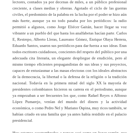
lectores, contados ya por decenas de miles, a un público profesional
creciente, a clases medias y obreras. Agotado el ciclo de las guerras
civiles, el predominio de la palabra en la lucha por el poder se hizo aún
más fuerte, aunque ya no todo pasaba por los periódicos: la radio
permitió a algunos, como Jorge Eliécer Gaitán, hacer llegar su voz
vibrante a un pueblo del que hasta los analfabetas hacían parte. Carlos
E, Restrepo, Alberto Lleras, Laureano Gómez, Enrique Olaya Herrera,
Eduardo Santos, usaron sus periódicos para dar fuerza a sus ideas. Eran
todos escritores cuidadosos, concientes del respeto del público por una
adecuada cita literaria, un elegante despliegue de erudición, pero al
mismo tiempo eficientes propagandistas de sus ideas y sus proyectos,
capaces de entusiasmar a las masas electoras con los ideales abstractos
de la democracia, la libertad o la defensa de la religión o la tradición
nacional. Todavía en la primera mitad del siglo XX la mayoría de
presidentes colombianos hicieron su carrera en el periodismo, aunque
ya empezaban a ser frecuentes los que, como Rafael Reyes o Alfonso
López Pumarejo, venían del mundo del dinero y la actividad
económica, o como Pedro Nel y Mariano Ospina, muy ricos también, se
habían criado en una familia que ya antes había residido en el palacio
presidencial.
Hoy estamos acostumbrados a pensar, casi como un lugar común, que