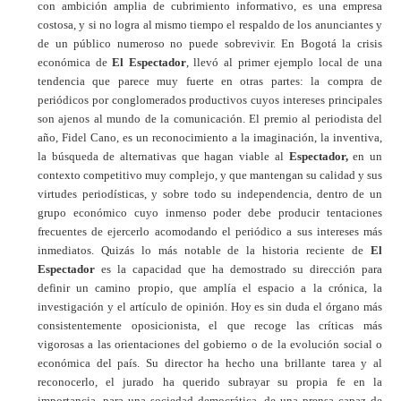
con ambición amplia de cubrimiento informativo, es una empresa
costosa, y si no logra al mismo tiempo el respaldo de los anunciantes y
de un público numeroso no puede sobrevivir. En Bogotá la crisis
económica de
El Espectador
, llevó al primer ejemplo local de una
tendencia que parece muy fuerte en otras partes: la compra de
periódicos por conglomerados productivos cuyos intereses principales
son ajenos al mundo de la comunicación. El premio al periodista del
año, Fidel Cano, es un reconocimiento a la imaginación, la inventiva,
la búsqueda de alternativas que hagan viable al
Espectador,
en un
contexto competitivo muy complejo, y que mantengan su calidad y sus
virtudes periodísticas, y sobre todo su independencia, dentro de un
grupo económico cuyo inmenso poder debe producir tentaciones
frecuentes de ejercerlo acomodando el periódico a sus intereses más
inmediatos. Quizás lo más notable de la historia reciente de
El
Espectador
es la capacidad que ha demostrado su dirección para
definir un camino propio, que amplía el espacio a la crónica, la
investigación y el artículo de opinión. Hoy es sin duda el órgano más
consistentemente oposicionista, el que recoge las críticas más
vigorosas a las orientaciones del gobierno o de la evolución social o
económica del país. Su director ha hecho una brillante tarea y al
reconocerlo, el jurado ha querido subrayar su propia fe en la
importancia, para una sociedad democrática, de una prensa capaz de