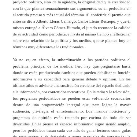
proyecto político, sino de la agudeza, la originalidad y la creatividad
con la que plantea semanalmente sus argumentos: es un periodista en
el sentido preciso y más actual del término. Al conferirle el premio que
antes se dio a Alberto Lleras Camargo, Carlos Lleras Restrepo, y que él
mismo entregó a Álvaro Gómez Hurtado, el jurado reconoce la calidad
de su actividad como periodista, e invita al mismo tiempo a reflexionar
sobre esta relación de la política y los medios, que se plantea hoy en
términos muy diferentes a los tradicionales.
Ya no es, en efecto, la subordinación a los partidos políticos el
problema principal de los medios. Pero hay que preguntarse hasta
donde se están produciendo cambios que pueden debilitar su función
informativa y su capacidad para generar debate y opinión. En los
últimos años se advierte una sustitución creciente del espacio dedicado
a la información, por contenidos recreativos. En la radio y la televisión,
los programas periodísticos se pueden estar volviendo secundarios
dentro de una programación integral que, para lograr la mayor
audiencia, privilegia el entretenimiento. Los mismos noticieros y
programas de opinión están tratando por encima de todo de ser
divertidos. En la prensa el espacio informativo sigue siendo amplio,
pero los periódicos tratan cada vez más de ganar lectores como guías
de restaurantes o de farándula o como manuales de autoayuda: la