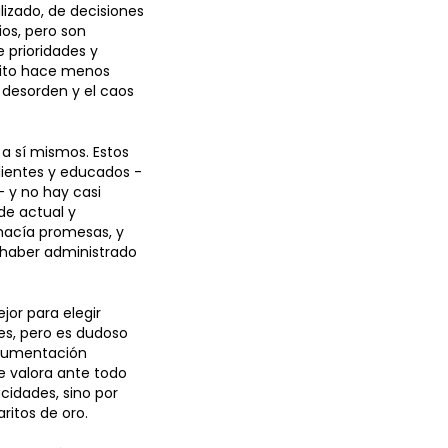
lizado, de decisiones
os, pero son
 prioridades y
trito hace menos
l desorden y el caos
a sí mismos. Estos
dientes y educados -
- y no hay casi
de actual y
y hacía promesas, y
 haber administrado
or para elegir
es, pero es dudoso
argumentación
e valora ante todo
cidades, sino por
ritos de oro.