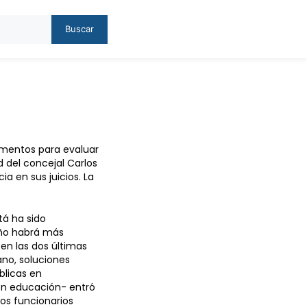
Buscar
lementos para evaluar
 del concejal Carlos
a en sus juicios. La
tá ha sido
año habrá más
en las dos últimas
ano, soluciones
blicas en
en educación- entró
os funcionarios