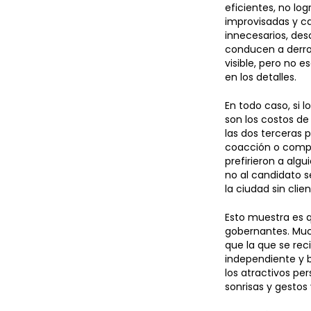
eficientes, no lo
improvisadas y ca
innecesarios, des
conducen a derroc
visible, pero no e
en los detalles.
En todo caso, si 
son los costos d
las dos terceras 
coacción o compr
prefirieron a algu
no al candidato s
la ciudad sin clie
Esto muestra es 
gobernantes. Muc
que la que se rec
independiente y 
los atractivos pe
sonrisas y gestos