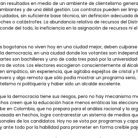
gran resultados en medio de un ambiente de clientelismo genera
mbiantes y de una débil gestión. Los contratos pueden ser limpi
cuidados, sin suficiente base técnica, sin definición adecuada de
hes o catástrofes. La abundancia relativa de recursos del Dis
sconde del todo, la ineficiencia en la asignación de recursos ni e
los bogotanos no viven hoy en una ciudad mejor, deben culparse 
e la democracia, en una ciudad donde los votantes son indepen
partes son bachilleres y uno de cada tres pasó por la universidad
a de votos. Los electores escogieron conscientemente al Alcal
ien simpático, sin experiencia, que agitaba espejitos de cristal 
evero y algo remoto que sólo podía mostrar un programa serio,
ntelismo ni politiquería y haber sido un alcalde excelente.
que la democracia tiene sus riesgos, pero no hay mecanismo mej
hos creen que la educación hace menos erráticas las eleccion
ibe en Colombia, que no prepara para el análisis racional y la 
basada en hechos, logre contrarrestar un sistema de medios qu
rsonales de los candidatos. Hoy no se vota por programas y capa
 y ante todo por la habilidad para prometer en forma creíble paja