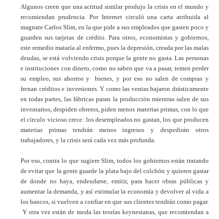
Algunos creen que una actitud similar produjo la crisis en el mundo y
recomiendan prudencia. Por
I
nternet circuló una carta atribuida al
magnate Carlos Slim, en la que pide a sus empleados que gasten poco y
guarden sus tarjetas de crédito. Para otros, economistas y gobiernos,
este remedio mataría al enfermo, pues la depresión, creada por las malas
deudas, se está volviendo crisis porque la gente no gasta. Las personas
e instituciones con dinero, como no saben que va a pasar, temen perder
su empleo, sus ahorros y bienes, y por eso no salen de compras y
frenan créditos e inversiones. Y como las ventas bajaron drásticamente
en todas partes, las fábricas paran la producción mientras salen de sus
inventarios, despiden obreros, piden menos materias primas, con lo que
el círculo vicioso crece: los desempleados no gastan, los que producen
materias primas tendrán menos ingresos y despedirán otros
trabajadores, y la crisis será cada vez más profunda.
Por eso, contra lo que sugiere Slim, todos los gobiernos están tratando
de evitar que la gente guarde la plata bajo del colchón y quieren gastar
de donde no haya, endeudarse, emitir, para hacer obras públicas y
aumentar la demanda, y así estimular la economía y devolver al vida a
los bancos, si vuelven a confiar en que sus clientes tendrán como pagar.
Y otra vez están de moda las teorías keynesianas, que recomiendan a