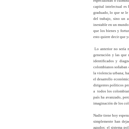
especialistas o culmin
capital intelectual e
graduado, lo que se le
del trabajo, sino un 
inestable en un mundo 
que los bienes y fort
esto quiere decir que y
Lo anterior no sería 
generación y las que 
identificados y diag
colombianos soñaban co
la violencia urbana; ha
el desarrollo económic
dirigentes políticos pr
a todos los colombiano
país ha avanzado, per
imaginación de los c
Nadie tiene hoy espera
simplemente han deja
agudos: el sistema po