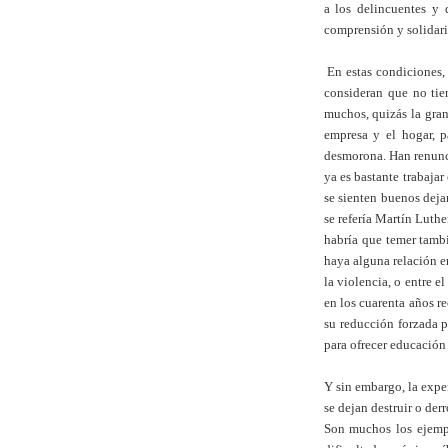
a los delincuentes y 
comprensión y solidari
En estas condiciones, 
consideran que no tie
muchos, quizás la gran
empresa y el hogar, p
desmorona. Han renunci
ya es bastante trabajar
se sienten buenos deja
se refería Martín Luth
habría que temer tamb
haya alguna relación e
la violencia, o entre e
en los cuarenta años r
su reducción forzada p
para ofrecer educación
Y sin embargo, la expe
se dejan destruir o der
Son muchos los ejempl