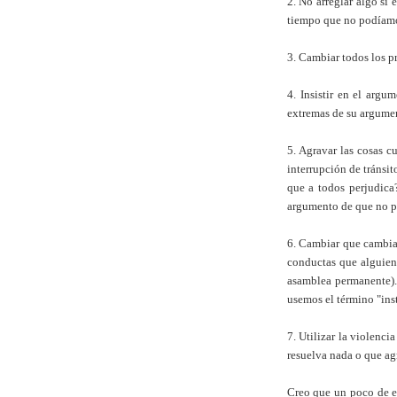
2. No arreglar algo si 
tiempo que no podíamos
3. Cambiar todos los p
4. Insistir en el arg
extremas de su argumen
5. Agravar las cosas 
interrupción de tránsit
que a todos perjudica
argumento de que no po
6. Cambiar que cambiam
conductas que alguien 
asamblea permanente).
usemos el término "inst
7. Utilizar la violenc
resuelva nada o que a
Creo que un poco de es