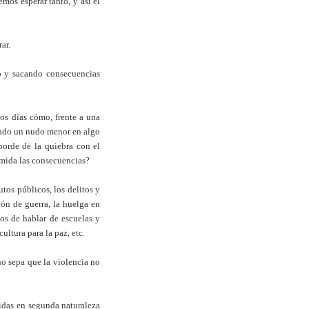
mos esperar tanto, y así el
ar.
lo y sacando consecuencias
os días cómo, frente a una
iendo un nudo menor en algo
borde de la quiebra con el
 mida las consecuencias?
os públicos, los delitos y
ión de guerra, la huelga en
os de hablar de escuelas y
ultura para la paz, etc.
no sepa que la violencia no
tidas en segunda naturaleza