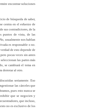
ermite encontrar soluciones
cicio de búsqueda de saber,
se centra en el esfuerzo de
de sus contradictores, de la
s puntos de vista, de las
. No, usualmente nos hablan
privada es responsable o no.
e verdad de esto depende de
 pero pocas veces sin antes
e seleccionan las partes más
ado, se cambiará el tema en
ra derrotar al otro.
 discutidas seriamente. Eso
gestionar las cárceles que
ubramos, pues esto nunca se
prohibir que se negocien y
secuestradores, que incluso,
 esto no es exclusivo de los