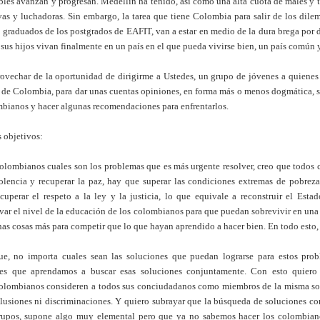
íbles avanzan y progresan. Medellín ha tenido, así como una alta cuota de males y 
vas y luchadoras. Sin embargo, la tarea que tiene Colombia para salir de los dil
n graduados de los postgrados de EAFIT, van a estar en medio de la dura brega por d
e sus hijos vivan finalmente en un país en el que pueda vivirse bien, un país común 
ovechar de la oportunidad de dirigirme a Ustedes, un grupo de jóvenes a quienes 
 de Colombia, para dar unas cuentas opiniones, en forma más o menos dogmática, s
mbianos y hacer algunas recomendaciones para enfrentarlos.
s objetivos:
olombianos cuales son los problemas que es más urgente resolver, creo que todos 
iolencia y recuperar la paz, hay que superar las condiciones extremas de pobreza
cuperar el respeto a la ley y la justicia, lo que equivale a reconstruir el Est
evar el nivel de la educación de los colombianos para que puedan sobrevivir en un
as cosas más para competir que lo que hayan aprendido a hacer bien. En todo esto,
e, no importa cuales sean las soluciones que puedan lograrse para estos prob
 es que aprendamos a buscar esas soluciones conjuntamente. Con esto quiero 
colombianos consideren a todos sus conciudadanos como miembros de la misma so
clusiones ni discriminaciones. Y quiero subrayar que la búsqueda de soluciones co
rupos, supone algo muy elemental pero que ya no sabemos hacer los colombianos