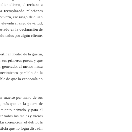
clientelismo, el rechazo a
ha reemplazado relaciones
 viveza, ese rasgo de quien
o elevada a rango de virtud,
estado en la declaración de
ndonados por algún cliente.
ertir en medio de la guerra,
 sus primeros pasos, y que
a generado, al menos hasta
recimiento paralelo de la
able de que la economía no
han muerto por mano de sus
, más que en la guerra de
imiento privado y para el
ir todos los males y vicios
La corrupción, el delito, la
ticia que no logra disuadir