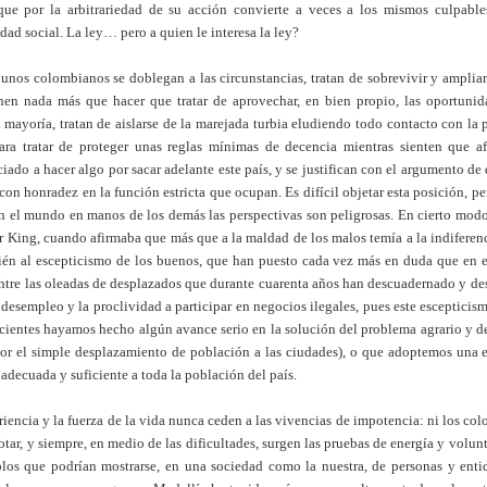
que por la arbitrariedad de su acción convierte a veces a los mismos culpable
dad social. La ley… pero a quien le interesa la ley?
unos colombianos se doblegan a las circunstancias, tratan de sobrevivir y ampliar
nen nada más que hacer que tratar de aprovechar, en bien propio, las oportunid
 mayoría, tratan de aislarse de la marejada turbia eludiendo todo contacto con la p
ara tratar de proteger unas reglas mínimas de decencia mientras sienten que a
ado a hacer algo por sacar adelante este país, y se justifican con el argumento d
 con honradez en la función estricta que ocupan. Es difícil objetar esta posición, 
n el mundo en manos de los demás las perspectivas son peligrosas. En cierto modo
er King, cuando afirmaba que más que a la maldad de los malos temía a la indiferen
ién al escepticismo de los buenos, que han puesto cada vez más en duda que en e
ntre las oleadas de desplazados que durante cuarenta años han descuadernado y de
l desempleo y la proclividad a participar en negocios ilegales, pues este esceptici
ecientes hayamos hecho algún avance serio en la solución del problema agrario y d
or el simple desplazamiento de población a las ciudades), o que adoptemos una es
 adecuada y suficiente a toda la población del país.
riencia y la fuerza de la vida nunca ceden a las vivencias de impotencia: ni los c
rotar, y siempre, en medio de las dificultades, surgen las pruebas de energía y volun
os que podrían mostrarse, en una sociedad como la nuestra, de personas y enti