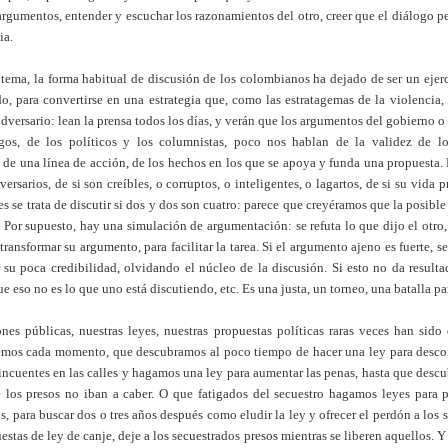
 argumentos, entender y escuchar los razonamientos del otro, creer que el diálogo p
cia.
 tema, la forma habitual de discusión de los colombianos ha dejado de ser un ejer
, para convertirse en una estrategia que, como las estratagemas de la violencia, 
 adversario: lean la prensa todos los días, y verán que los argumentos del gobierno o 
gos, de los políticos y los columnistas, poco nos hablan de la validez de lo
 de una línea de acción, de los hechos en los que se apoya y funda una propuesta
versarios, de si son creíbles, o corruptos, o inteligentes, o lagartos, de si su vida 
s se trata de discutir si dos y dos son cuatro: parece que creyéramos que la posibl
. Por supuesto, hay una simulación de argumentación: se refuta lo que dijo el otro,
 transformar su argumento, para facilitar la tarea. Si el argumento ajeno es fuerte, s
 su poca credibilidad, olvidando el núcleo de la discusión. Si esto no da result
ue eso no es lo que uno está discutiendo, etc. Es una justa, un torneo, una batalla pa
ones públicas, nuestras leyes, nuestras propuestas políticas raras veces han sido
emos cada momento, que descubramos al poco tiempo de hacer una ley para descon
ncuentes en las calles y hagamos una ley para aumentar las penas, hasta que desc
e los presos no iban a caber. O que fatigados del secuestro hagamos leyes para 
s, para buscar dos o tres años después como eludir la ley y ofrecer el perdón a los 
tas de ley de canje, deje a los secuestrados presos mientras se liberen aquellos. Y