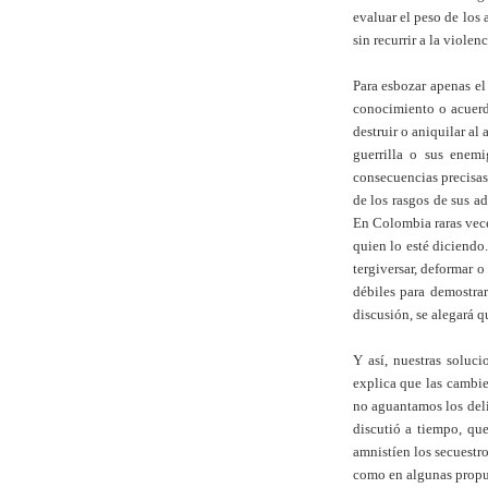
evaluar el peso de los
sin recurrir a la violen
Para esbozar apenas el
conocimiento o acuerdo
destruir o aniquilar al
guerrilla o sus enemi
consecuencias precisas
de los rasgos de sus ad
En Colombia raras vece
quien lo esté diciendo
tergiversar, deformar o
débiles para demostrar
discusión, se alegará q
Y así, nuestras soluci
explica que las cambi
no aguantamos los deli
discutió a tiempo, qu
amnistíen los secuestro
como en algunas propues