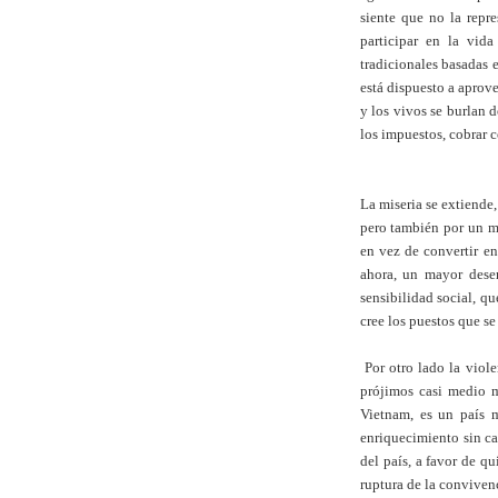
siente que no la repr
participar en la vid
tradicionales basadas 
está dispuesto a aprove
y los vivos se burlan 
los impuestos, cobrar 
La miseria se extiende,
pero también por un m
en vez de convertir e
ahora, un mayor desem
sensibilidad social, q
cree los puestos que s
Por otro lado la viol
prójimos casi medio m
Vietnam, es un país 
enriquecimiento sin ca
del país, a favor de qu
ruptura de la convivenc