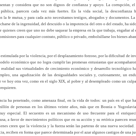
esentan y considera que no son dignos de confianza y apoyo. La corrupción, el 
a pública, parecen cada vez más fuertes. En la vida social, la desconfianza 
en la fe mutua, y para cada acto necesitamos testigos, abogados y documentos. La
charse de la ingenuidad, del descuido o la impotencia del otro o del estado, ha sid
de quienes creen que uno no debe saquear la empresa en la que trabaja, engañar al 
comisiones para cualquier contrato, público o privado, embolsillarse los bienes aba
 estimulada por la violencia, por el desplazamiento forzoso, por la dificultad de inv
odelo económico que no logra cumplir las promesas entusiastas que acompañaron
n realidad sus virtualidades de crecimiento económico y desarrollo tecnológico h
pleo, una agudización de las desigualdades sociales y, curiosamente, un endu
ue ve hoy otra vez, como en el siglo XIX, al pobre y al desempleado como un culp
e requieren.
encia ha penetrado, como amenaza final, en la vida de todos: un país en el que 
illón de personas en los últimos veinte años, más que en Bosnia o Yugoslavia
muy especial. El secuestro es un mecanismo de uso frecuente para el enriquec
usa, a favor de movimientos políticos que en su acción y su retórica parecen reun
ienes creen que la violencia y la fuerza serán las parteras de una nueva sociedad. 
ia, reciben en forma que parece determinada por el azar algunos castigos de una jus