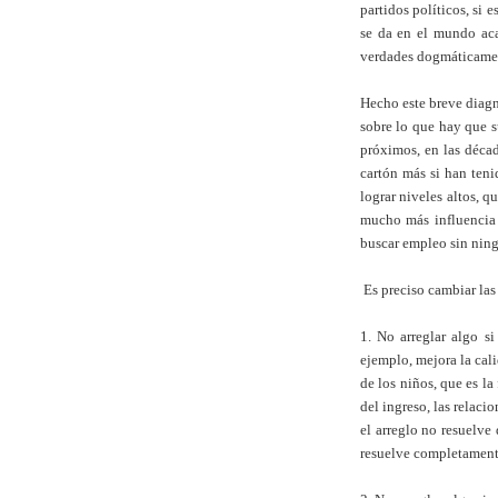
partidos políticos, si 
se da en el mundo aca
verdades dogmáticame
Hecho este breve diagn
sobre lo que hay que 
próximos, en las décad
cartón más si han teni
lograr niveles altos, q
mucho más influencia 
buscar empleo sin ning
Es preciso cambiar las
1. No arreglar algo s
ejemplo, mejora la cal
de los niños, que es l
del ingreso, las relacio
el arreglo no resuelve
resuelve completamente