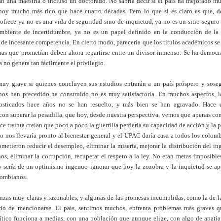
an una maestría o incluso un doctorado. No sabría decir si el país ha mejorado m
s hoy mucho más rico que hace cuatro décadas. Pero lo que si es claro es que, d
 ofrece ya no es una vida de seguridad sino de inquietud, ya no es un sitio segur
ambiente de incertidumbre, ya no es un papel definido en la conducción de la 
de incesante competencia. En cierto modo, parecería que los títulos académicos s
unas que prometían deben ahora repartirse entre un divisor inmenso. Se ha democr
a no genera tan fácilmente el privilegio.
muy grave si quienes concluyen sus estudios entrarán a un país próspero y sos
nos han precedido ha construido no es muy satisfactoria. En muchos aspectos, 
nosticados hace años no se han resuelto, y más bien se han agravado. Hace 
n superar la pesadilla, que hoy, desde nuestra perspectiva, vemos que apenas com
ce treinta creían que poco a poco la guerrilla perdería su capacidad de acción y la 
o nos llevaría pronto al bienestar general y el UPAC daría casa a todos los colom
ometieron reducir el desempleo, eliminar la miseria, mejorar la distribución del in
s, eliminar la corrupción, recuperar el respeto a la ley. No eran metas imposible
o sería de un optimismo ingenuo ignorar que hoy la zozobra y la inquietud se apo
olombianos.
nzas muy claras y razonables, y algunas de las promesas incumplidas, como la de la
do de mencionarse. El país, sentimos muchos, enfrenta problemas más graves q
lítico funciona a medias, con una población que aunque elige, con algo de apatía