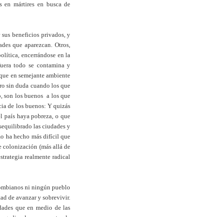
s en mártires en busca de
 sus beneficios privados, y
ades que aparezcan. Otros,
olítica, encerrándose en la
fuera todo se contamina y
e que en semejante ambiente
pero sin duda cuando los que
, son los buenos a los que
cia de los buenos: Y quizás
l país haya pobreza, o que
sequilibrado las ciudades y
smo ha hecho más difícil que
e colonización (más allá de
trategia realmente radical
olombianos ni ningún pueblo
tad de avanzar y sobrevivir.
dades que en medio de las