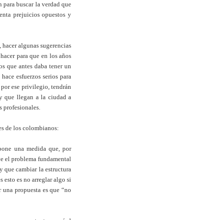
ón para buscar la verdad que
enta prejuicios opuestos y
, hacer algunas sugerencias
hacer para que en los años
os que antes daba tener un
 hace esfuerzos serios para
por ese privilegio, tendrán
y que llegan a la ciudad a
os profesionales.
les de los colombianos:
ropone una medida que, por
lve el problema fundamental
y que cambiar la estructura
s esto es no arreglar algo si
ar una propuesta es que “no