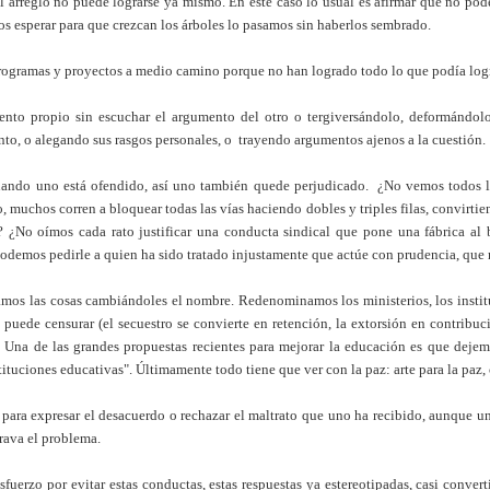
el arreglo no puede lograrse ya mismo. En este caso lo usual es afirmar que no pode
 esperar para que crezcan los árboles lo pasamos sin haberlos sembrado.
rogramas y proyectos a medio camino porque no han logrado todo lo que podía logr
umento propio sin escuchar el argumento del otro o tergiversándolo, deformándo
to, o alegando sus rasgos personales, o trayendo argumentos ajenos a la cuestión.
cuando uno está ofendido, así uno también quede perjudicado. ¿No vemos todos l
o, muchos corren a bloquear todas las vías haciendo dobles y triples filas, convirt
? ¿No oímos cada rato justificar una conducta sindical que pone una fábrica al 
demos pedirle a quien ha sido tratado injustamente que actúe con prudencia, que
os las cosas cambiándoles el nombre. Redenominamos los ministerios, los institut
puede censurar (el secuestro se convierte en retención, la extorsión en contribuc
 Una de las grandes propuestas recientes para mejorar la educación es que dejem
ituciones educativas". Últimamente todo tiene que ver con la paz: arte para la paz, c
ia para expresar el desacuerdo o rechazar el maltrato que uno ha recibido, aunque u
grava el problema.
fuerzo por evitar estas conductas, estas respuestas ya estereotipadas, casi conver