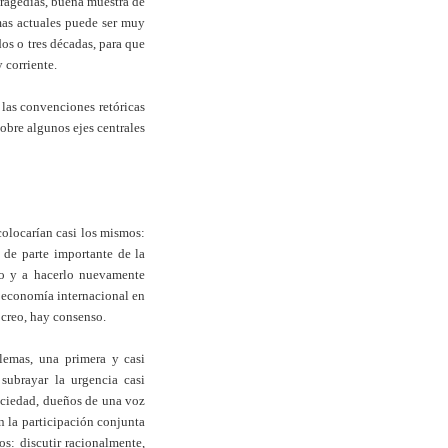
tragedias, buena muestra de
emas actuales puede ser muy
os o tres décadas, para que
y corriente.
las convenciones retóricas
obre algunos ejes centrales
colocarían casi los mismos:
 de parte importante de la
ado y a hacerlo nuevamente
a economía internacional en
 creo, hay consenso.
lemas, una primera y casi
subrayar la urgencia casi
ciedad, dueños de una voz
n la participación conjunta
: discutir racionalmente,