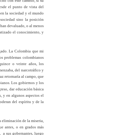
ucho con este cambio, si su
esde el punto de vista del
o en la sociedad y el mundo
sociedad sino la posición
e han devaluado, o al menos
atizado el conocimiento, y
egado. La Colombia que mi
los problemas colombianos
quince o veinte años, los
enzaba, del narcotráfico y
paz retornaría al campo, que
bianos. Los gobiernos y los
greso, dar educación básica
s, y en algunos aspectos el
deran del espíritu y de la
 eliminación de la miseria,
ue antes, o en grados más
, a sus gobernantes, luego