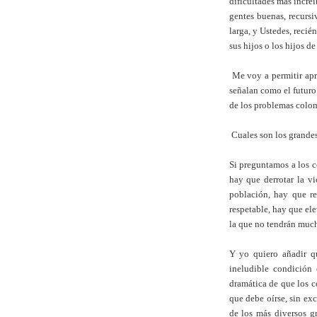
dificultades más incre
gentes buenas, recursi
larga, y Ustedes, recié
sus hijos o los hijos d
Me voy a permitir apr
señalan como el futuro
de los problemas colo
Cuales son los grande
Si preguntamos a los c
hay que derrotar la v
población, hay que re
respetable, hay que el
la que no tendrán much
Y yo quiero añadir qu
ineludible condición
dramática de que los 
que debe oírse, sin ex
de los más diversos g