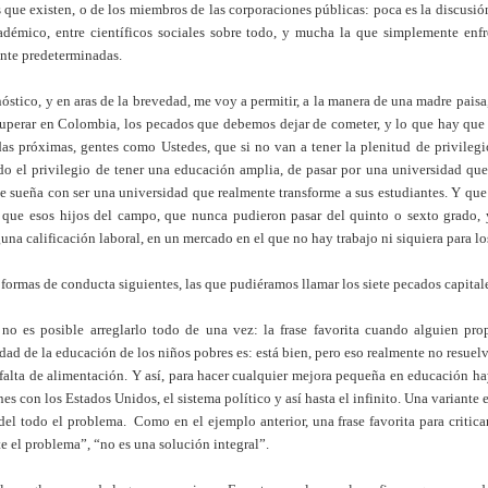
es que existen, o de los miembros de las corporaciones públicas: poca es la discusi
démico, entre científicos sociales sobre todo, y mucha la que simplemente enfr
nte predeterminadas.
óstico, y en aras de la brevedad, me voy a permitir, a la manera de una madre paisa
superar en Colombia, los pecados que debemos dejar de cometer, y lo que hay que 
as próximas, gentes como Ustedes, que si no van a tener la plenitud de privilegi
do el privilegio de tener una educación amplia, de pasar por una universidad que
ue sueña con ser una universidad que realmente transforme a sus estudiantes. Y que 
que esos hijos del campo, que nunca pudieron pasar del quinto o sexto grado, 
una calificación laboral, en un mercado en el que no hay trabajo ni siquiera para l
 formas de conducta siguientes, las que pudiéramos llamar los siete pecados capita
i no es posible arreglarlo todo de una vez: la frase favorita cuando alguien p
idad de la educación de los niños pobres es: está bien, pero eso realmente no resue
a falta de alimentación. Y así, para hacer cualquier mejora pequeña en educación ha
nes con los Estados Unidos, el sistema político y así hasta el infinito. Una variante e
 del todo el problema. Como en el ejemplo anterior, una frase favorita para critic
 el problema”, “no es una solución integral”.