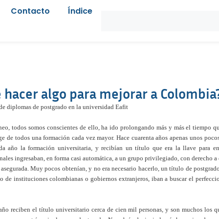
Contacto
Índice
 hacer algo para mejorar a Colombia
 de diplomas de postgrado en la universidad Eafit
o, todos somos conscientes de ello, ha ido prolongando más y más el tiempo qu
xige de todos una formación cada vez mayor. Hace cuarenta años apenas unos poc
a año la formación universitaria, y recibían un título que era la llave para 
ales ingresaban, en forma casi automática, a un grupo privilegiado, con derecho a d
a asegurada. Muy pocos obtenían, y no era necesario hacerlo, un título de postgrado
o de instituciones colombianas o gobiernos extranjeros, iban a buscar el perfecc
año reciben el título universitario cerca de cien mil personas, y son muchos los 